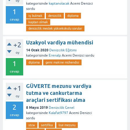
oy
kategorisinde
kaptanolacak
Acemi Denizci
sordu
1
iş bulmak
denizcilik
diploma
cevap
kaptan olmak
denizcilik meslek yüksekokulu sorular
Uzakyol vardiya mühendisi
+2
14 Ocak 2020
Denizcilik Eğitimi
oy
kategorisinde
Erenalp
Acemi Denizci
sordu
1
diploma
gemi makine mühendisi
cevap
GÜVERTE mezunu vardiya
+1
tutma ve cankurtarma
oy
araçlari sertifikası alma
2
8 Mayıs 2019
Denizcilik Genel
kategorisinde
Kalafat9797
Acemi Denizci
cevap
sordu
stcw
sertifika
lise mezunu