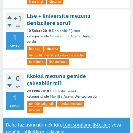
transkript
diploma
Lise + üniversite mezunu
+1
denizcilere soru?
oy
10 Şubat 2019
Denizcilik Eğitimi
1
kategorisinde
Husocan_53
Acemi Denizci
sordu
cevap
lise staj
diploma
denizcilik meslek yüksekokulu sorular
iş bulmak
lise mezunu
İlkokul mezunu gemide
0
çalışabilir mi?
oy
29 Ekim 2018
Denizcilik Genel
1
kategorisinde
Maxilife
Acemi Denizci
sordu
gemide çalışmak
ilkokul mezunu
cevap
diploma
Daha fazlasını görmek için,
tüm soruların listesine
veya
popüler etiketlere
tıklayınız.