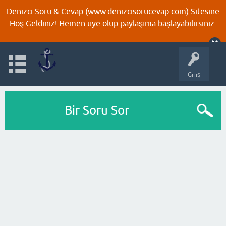
Denizci Soru & Cevap (www.denizcisorucevap.com) Sitesine
Hoş Geldiniz! Hemen üye olup paylaşıma başlayabilirsiniz.
Giriş
Bir Soru Sor