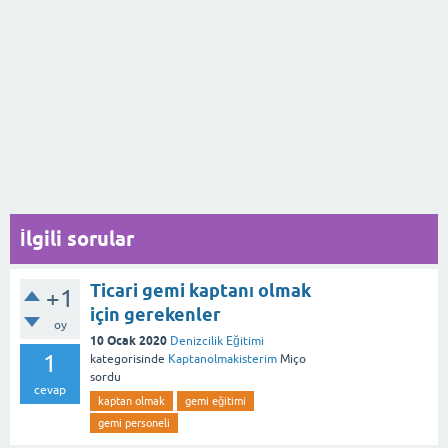
İlgili sorular
Ticari gemi kaptanı olmak
+1
için gerekenler
oy
10 Ocak 2020
Denizcilik Eğitimi
1
kategorisinde
Kaptanolmakisterim
Miço
sordu
cevap
kaptan olmak
gemi eğitimi
gemi personeli