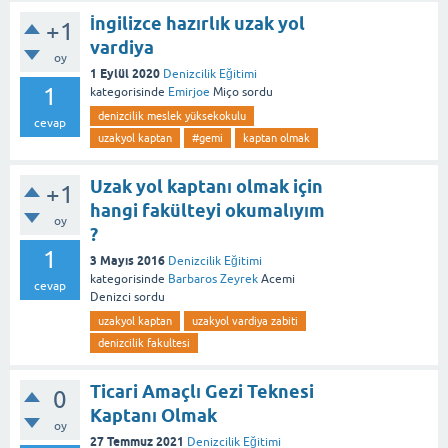
İngilizce hazırlık uzak yol
+1
vardiya
oy
1 Eylül 2020
Denizcilik Eğitimi
1
kategorisinde
Emirjoe
Miço
sordu
denizcilik meslek yüksekokulu
cevap
uzakyol kaptan
#gemi
kaptan olmak
Uzak yol kaptanı olmak için
+1
hangi fakülteyi okumalıyım
oy
?
1
3 Mayıs 2016
Denizcilik Eğitimi
kategorisinde
Barbaros Zeyrek
Acemi
cevap
Denizci
sordu
uzakyol kaptan
uzakyol vardiya zabiti
denizcilik fakultesi
Ticari Amaçlı Gezi Teknesi
0
Kaptanı Olmak
oy
27 Temmuz 2021
Denizcilik Eğitimi