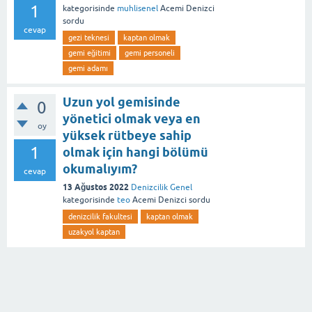
1
kategorisinde
muhlisenel
Acemi Denizci
sordu
cevap
gezi teknesi
kaptan olmak
gemi eğitimi
gemi personeli
gemi adamı
Uzun yol gemisinde
0
yönetici olmak veya en
oy
yüksek rütbeye sahip
1
olmak için hangi bölümü
okumalıyım?
cevap
13 Ağustos 2022
Denizcilik Genel
kategorisinde
teo
Acemi Denizci
sordu
denizcilik fakultesi
kaptan olmak
uzakyol kaptan