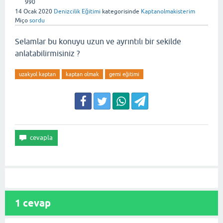
990
14 Ocak 2020
Denizcilik Eğitimi
kategorisinde
Kaptanolmakisterim
Miço
sordu
Selamlar bu konuyu uzun ve ayrıntılı bir sekilde
anlatabilirmisiniz ?
uzakyol kaptan
kaptan olmak
gemi eğitimi
1
cevap