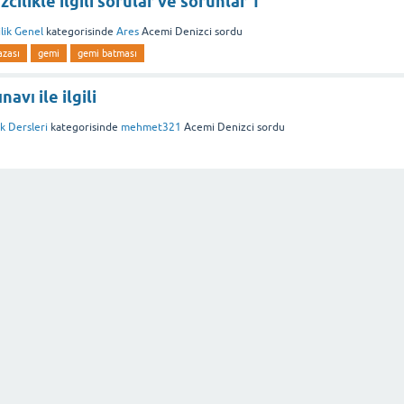
cilikle ilgili sorular ve sorunlar 1
lik Genel
kategorisinde
Ares
Acemi Denizci
sordu
azası
gemi
gemi batması
avı ile ilgili
ik Dersleri
kategorisinde
mehmet321
Acemi Denizci
sordu