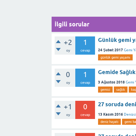
İlgili sorular
Günlük gemi yaş
+2
1
24 Şubat 2017
Gemi Y
oy
cevap
günlük gemi yaşamı
Gemide Sağlık
0
1
3 Ağustos 2018
Gemi 
oy
cevap
gemici
sağlık
ka
27 soruda deniz
+1
0
13 Kasım 2016
Denizci
oy
cevap
deniz hayatı
gemi b