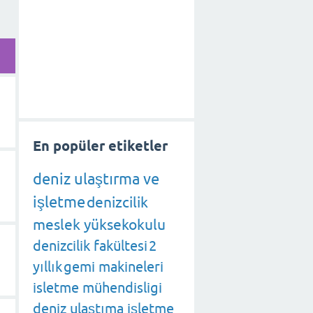
En popüler etiketler
deniz ulaştırma ve
işletme
denizcilik
meslek yüksekokulu
denizcilik fakültesi
2
yıllık
gemi makineleri
isletme mühendisligi
deniz ulaştıma işletme