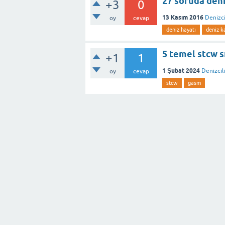
27 soruda deniz
+3
0
13 Kasım 2016
Denizci
oy
cevap
deniz hayatı
deniz k
5 temel stcw sın
+1
1
1 Şubat 2024
Denizcil
oy
cevap
stcw
gasm