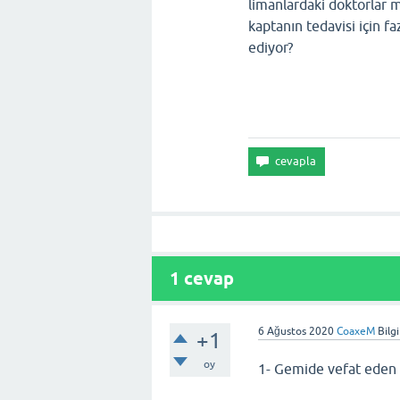
limanlardaki doktorlar m
kaptanın tedavisi için f
ediyor?
1
cevap
6 Ağustos 2020
CoaxeM
Bilg
+1
oy
1- Gemide vefat eden