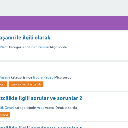
amı ile ilgili olarak.
aşamı
kategorisinde
denizarslan
Miço
sordu
Yaşamı
kategorisinde
Bugra.Recep
Miço
sordu
ptan
uzakyol vardiya zabiti
cilikle ilgili sorular ve sorunlar 2
lik Genel
kategorisinde
Ares
Acemi Denizci
sordu
atması