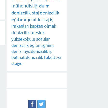
mühendisliği
duim
denizcilik staj
denizcilik
eğitimi
gemide staj
iş
imkanları
kaptan olmak
denizcilik meslek
yüksekokulu sorular
denizcilik egitimi
gmim
deniz myo
denizcilik
iş
bulmak
denizcilik fakultesi
stajyer