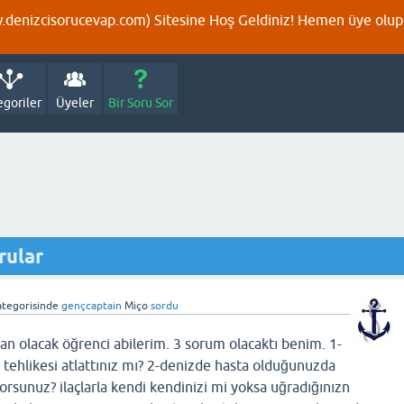
denizcisorucevap.com) Sitesine Hoş Geldiniz! Hemen üye olup p
egoriler
Üyeler
Bir Soru Sor
orular
tegorisinde
gençcaptain
Miço
sordu
an olacak öğrenci abilerim. 3 sorum olacaktı benim. 1-
ehlikesi atlattınız mı? 2-denizde hasta olduğunuzda
iyorsunuz? ilaçlarla kendi kendinizi mi yoksa uğradığınızn