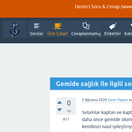
Denizci Soru & Cevap (www.
Sorular
Öne Çıkan!
Cevaplanmamış
Etiketler
Kat
Gemide sağlık ile ilgili s
5 Ağustos 2020
Gemi Yaşamı
ka
0
oy
Selamlar kaptan ve kapt
daha önce gemide ölüm t
811
kendinizi nasıl iyileştir