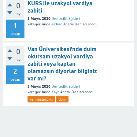
KURS ile uzakyol vardiya
0
zabiti
oy
5 Mayıs 2020
Denizcilik Eğitimi
1
kategorisinde
asdasd
Acemi Denizci
sordu
cevap
Van Üniversitesi'nde duim
0
okursam uzakyol vardiya
oy
zabiti veya kaptan
2
olamazsın diyorlar bilginiz
var mı?
cevap
3 Mayıs 2020
Denizcilik Eğitimi
kategorisinde
Kaya
Acemi Denizci
sordu
van yüzüncü yıl
duim