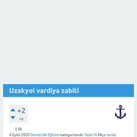
Uzakyol vardiya zabiti
+2
oy
2.0k
4 Eylül 2020
Denizcilik Eğitimi
kategorisinde
Yasin14
Miço
sordu