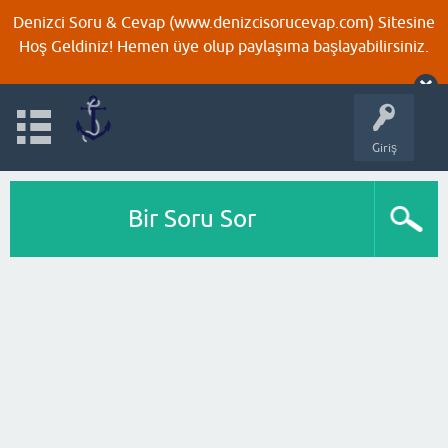
Denizci Soru & Cevap (www.denizcisorucevap.com) Sitesine
Hoş Geldiniz! Hemen üye olup paylaşıma başlayabilirsiniz.
Giriş
Bir Soru Sor