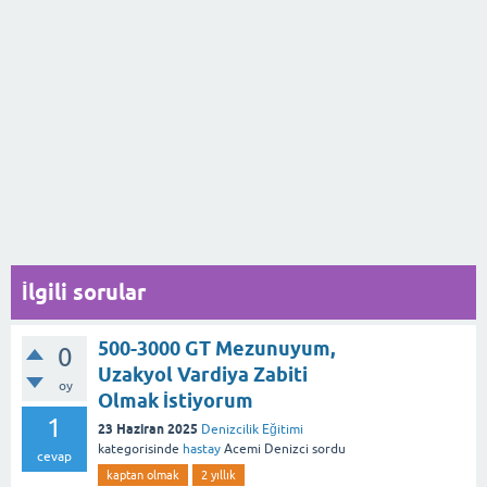
İlgili sorular
500-3000 GT Mezunuyum,
0
Uzakyol Vardiya Zabiti
oy
Olmak İstiyorum
1
23 Haziran 2025
Denizcilik Eğitimi
kategorisinde
hastay
Acemi Denizci
sordu
cevap
kaptan olmak
2 yıllık