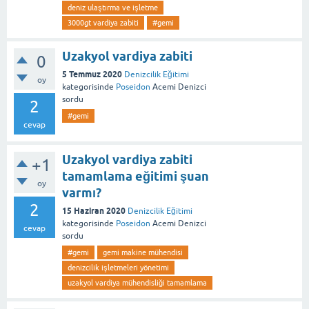
deniz ulaştırma ve işletme
3000gt vardiya zabiti
#gemi
Uzakyol vardiya zabiti
0
5 Temmuz 2020
Denizcilik Eğitimi
oy
kategorisinde
Poseidon
Acemi Denizci
sordu
2
#gemi
cevap
Uzakyol vardiya zabiti
+1
tamamlama eğitimi şuan
oy
varmı?
2
15 Haziran 2020
Denizcilik Eğitimi
kategorisinde
Poseidon
Acemi Denizci
cevap
sordu
#gemi
gemi makine mühendisi
denizcilik işletmeleri yönetimi
uzakyol vardiya mühendisliği tamamlama