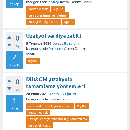
kategorisinde
hastay
Acemi Denizci
sordu
cevap
kaptan olmak
2 yıllık
deniz ulaştırma ve işletme
3000gt vardiya zabiti
#gemi
Uzakyol vardiya zabiti
0
5 Temmuz 2020
Denizcilik Eğitimi
oy
kategorisinde
Poseidon
Acemi Denizci
sordu
2
#gemi
cevap
DUİ&GMİ,uzakyola
0
tamamlama yöntemleri
oy
24 Ekim 2021
Denizcilik Eğitimi
1
kategorisinde
misafir
sordu
denizcilik meslek yüksekokulu
2 yıllık
cevap
kaptan olmak
uzakyol vardiya mühendisliği tamamlama
denizcilik kursu