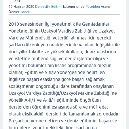
2.1k
15 Haziran 2020
Denizcilik Eğitimi
kategorisinde
Poseidon
Acemi
Denizci
sordu
2010 senesinden İlgi yönetmelik ile Gemiadamları
Yönetmeliğinin Uzakyol Vardiya Zabitliği ve Uzakyol
Vardiya Mühendisliği yeterliği alınması için gerekli
şartları düzenleyen maddelerinde yapılan değişiklik ile
dört yıllık fakülte ve yüksekokulların, deniz ulaştırma
ve işletme mühendisliği ve deniz işletmeciliği ve
yönetimi bölümlerinin lisans programından mezun
olanlar, Eğitim ve Sınav Yönergesinde belirtilen
İngilizce başarı esaslarına göre başarı sağlamak,
sözleşmenin öngördüğü idare tarafından onaylanan
Uzakyol Vardiya Zabitliği/Uzakyol Makine Zabitliği'ne
yönelik A-II/1 ve A-IlI/1 eğitiminde öngörülen
derslerden öğrenimi esnasında süre ve müfredat
olarak eksik aldığı dersleri de tamamlamak zorundadır.
Bu şartları yerine getiren ve deniz eğitimini başarı ile
bitirenlere, yönetmelikteki diğer şartları da