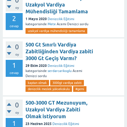
0
Uzakyol Vardiya
oy
Mühendisliği Tamamlama
2
1 Mayıs 2020
Denizcilik Eğitimi
kategorisinde
Mete
Acemi Denizci
sordu
cevap
uzakyol vardiya mühendisliği tamamlama
500 Gt Sınırlı Vardiya
0
Zabitliğinden Vardiya zabiti
oy
3000 Gt Geçiş Varmı?
1
29 Ekim 2020
Denizcilik Eğitimi
kategorisinde
serdarcarikoglu
Acemi
cevap
Denizci
sordu
kaptan olmak
3000gt vardiya zabiti
denizcilik meslek yüksekokulu
#gemi
500-3000 GT Mezunuyum,
0
Uzakyol Vardiya Zabiti
oy
Olmak İstiyorum
1
23 Haziran 2025
Denizcilik Eğitimi