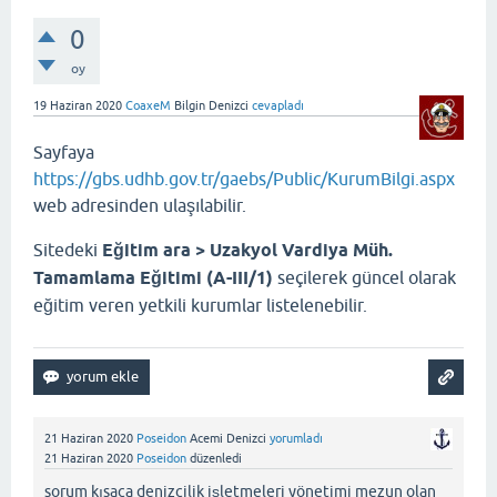
0
oy
19 Haziran 2020
CoaxeM
Bilgin Denizci
cevapladı
Sayfaya
https://gbs.udhb.gov.tr/gaebs/Public/KurumBilgi.aspx
web adresinden ulaşılabilir.
Sitedeki
Eğitim ara > Uzakyol Vardiya Müh.
Tamamlama Eğitimi (A-III/1)
seçilerek güncel olarak
eğitim veren yetkili kurumlar listelenebilir.
21 Haziran 2020
Poseidon
Acemi Denizci
yorumladı
21 Haziran 2020
Poseidon
düzenledi
sorum kısaca denizcilik işletmeleri yönetimi mezun olan