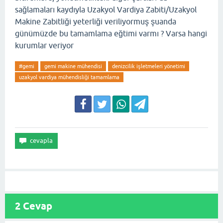
sağlamaları kaydıyla Uzakyol Vardiya Zabiti/Uzakyol
Makine Zabitliği yeterliği veriliyormuş şuanda
günümüzde bu tamamlama eğtimi varmı ? Varsa hangi
kurumlar veriyor
#gemi
gemi makine mühendisi
denizcilik işletmeleri yönetimi
uzakyol vardiya mühendisliği tamamlama
2
Cevap