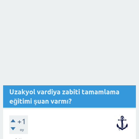
Uzakyol vardiya zabiti tamamlama
eğitimi şuan varmı?
+1
oy