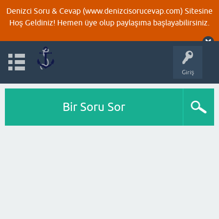
Denizci Soru & Cevap (www.denizcisorucevap.com) Sitesine
Hoş Geldiniz! Hemen üye olup paylaşıma başlayabilirsiniz.
Giriş
Bir Soru Sor