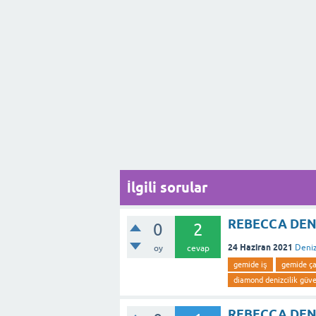
İlgili sorular
REBECCA DENİ
0
2
24 Haziran 2021
Deniz
oy
cevap
gemide iş
gemide ç
diamond denizcilik güve
REBECCA DENİ