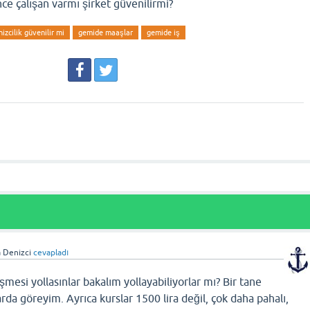
ce çalışan varmı şirket güvenilirmi?
zcilik güvenilir mi
gemide maaşlar
gemide iş
 Denizci
cevapladı
mesi yollasınlar bakalım yollayabiliyorlar mı? Bir tane
arda göreyim. Ayrıca kurslar 1500 lira değil, çok daha pahalı,