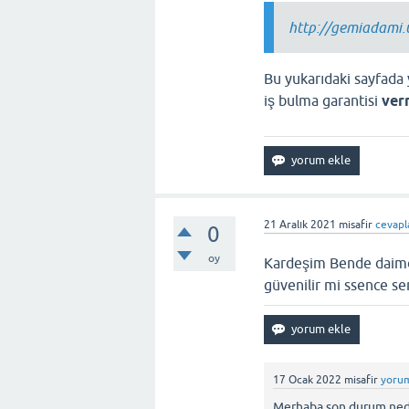
http://gemiadami.u
Bu yukarıdaki sayfada 
iş bulma garantisi
ver
21 Aralık 2021
misafir
cevapl
0
oy
Kardeşim Bende daimont
güvenilir mi ssence se
17 Ocak 2022
misafir
yorum
Merhaba son durum ned