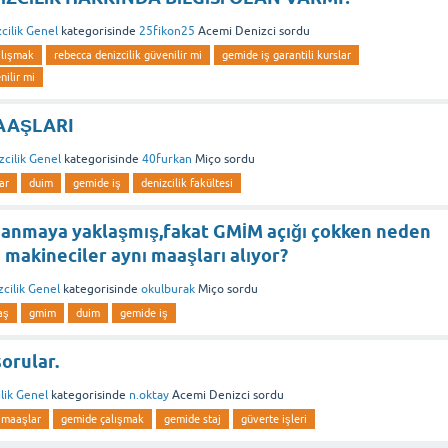
cilik Genel
kategorisinde
25fikon25
Acemi Denizci
sordu
alışmak
rebecca denizcilik güvenilir mi
gemide iş garantili kurslar
nilir mi
MAAŞLARI
zcilik Genel
kategorisinde
40furkan
Miço
sordu
ar
duim
gemide iş
denizcilik fakültesi
panmaya yaklaşmış,fakat GMİM açığı çokken neden
 makineciler aynı maaşları alıyor?
cilik Genel
kategorisinde
okulburak
Miço
sordu
aş
gmim
duim
gemide iş
orular.
lik Genel
kategorisinde
n.oktay
Acemi Denizci
sordu
 maaşlar
gemide çalışmak
gemide staj
güverte işleri