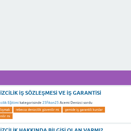
ZCİLİK İŞ SÖZLEŞMESİ VE İŞ GARANTİSİ
cilik Eğitimi
kategorisinde
25fikon25
Acemi Denizci
sordu
alışmak
rebecca denizcilik güvenilir mi
gemide iş garantili kurslar
nilir mi
ZCİLİK HAKKINDA BİLGİSİ OLAN VARMI?