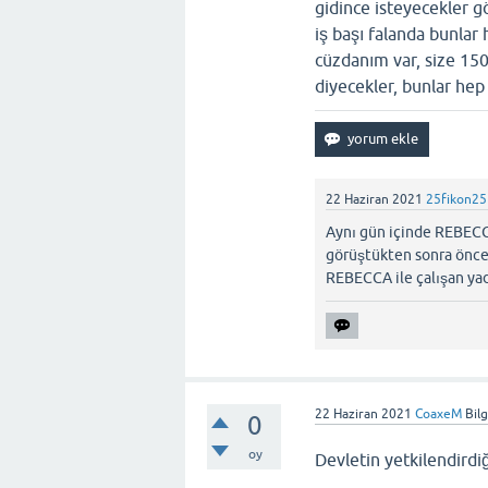
gidince isteyecekler g
iş başı falanda bunlar
cüzdanım var, size 150
diyecekler, bunlar hep
22 Haziran 2021
25fikon25
Aynı gün içinde REBECCA
görüştükten sonra önce 
REBECCA ile çalışan yad
22 Haziran 2021
CoaxeM
Bil
0
oy
Devletin yetkilendirdi