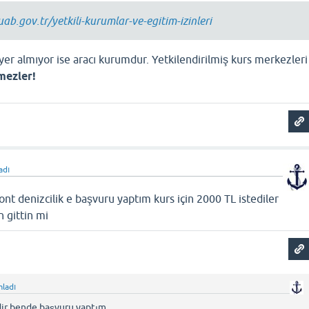
ab.gov.tr/yetkili-kurumlar-ve-egitim-izinleri
yer almıyor ise aracı kurumdur. Yetkilendirilmiş kurs merkezleri
mezler!
adı
 denizcilik e başvuru yaptım kurs için 2000 TL istediler
n gittin mi
ladı
ir bende başvuru yaptım