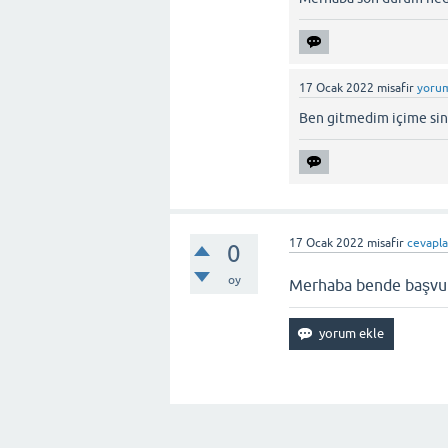
17 Ocak 2022
misafir
yorum
Ben gitmedim içime si
17 Ocak 2022
misafir
cevapla
0
oy
Merhaba bende başvur