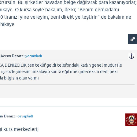
örürsün. Bu şirketler havadan belge dağıtarak para kazanıyorlar,
 hikaye. O kursa söyle bakalım, de ki; "Benim gemiadamı
0 liranızı yine vereyim, beni direkt yerleştirin" de bakalım ne
 hikaye
Acemi Denizci
yorumladı
 DENİZCİLİK ten teklif geldi telefondaki kadın genel müdür ile
iş sözleşmesini imzalayıp sonra eğitime gideceksin dedi peki
a bilgisin olan varmı
gin Denizci
cevapladı
ği kurs merkezleri;