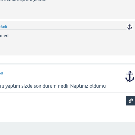
ladı
nmedi
dı
u yaptım sizde son durum nedir Naptınız oldumu