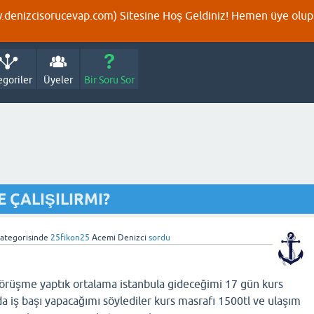
denizcisorucevap.com) Sitesine Hoş Geldiniz! Hemen üye olup p
egoriler
Üyeler
Bir Soru Sor
E ÇALIŞILIRMI?
ategorisinde
25fikon25
Acemi Denizci
sordu
görüşme yaptık ortalama istanbula gideceğimi 17 gün kurs
a iş başı yapacağımı söylediler kurs masrafı 1500tl ve ulaşım