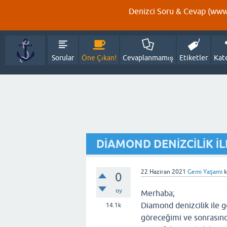
Denizci Soru & Cevap (www.
Sorular
Öne Çıkan!
Cevaplanmamış
Etiketler
Kat
DİAMOND DENİZCİLİK İL
22 Haziran 2021
Gemi Yaşamı
k
0
oy
Merhaba;
Diamond denizcilik ile 
14.1k
göreceğimi ve sonrasınd