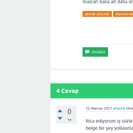
masrafı bana ait daha ön
gemide çalışmak
diamond deni
4
Cevap
22 Haziran 2021
atlantik
Usta
0
oy
Rica ediyorum iş sözleş
belge bir şey yollasınl