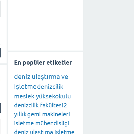
En popüler etiketler
deniz ulaştırma ve
işletme
denizcilik
meslek yüksekokulu
denizcilik fakültesi
2
yıllık
gemi makineleri
isletme mühendisligi
deniz ulaştıma işletme