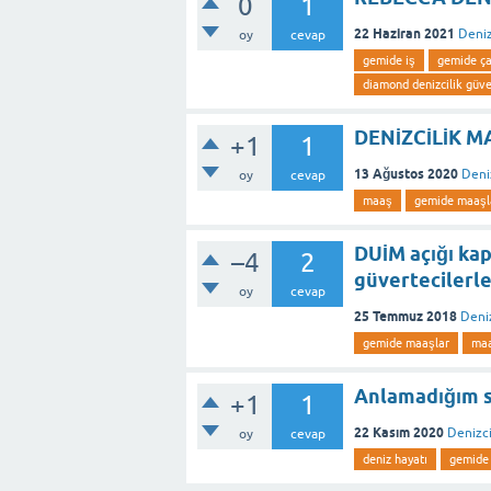
0
1
22 Haziran 2021
Deniz
oy
cevap
gemide iş
gemide ç
diamond denizcilik güve
DENİZCİLİK 
+1
1
13 Ağustos 2020
Deni
oy
cevap
maaş
gemide maaşl
DUİM açığı ka
–4
2
güvertecilerle
oy
cevap
25 Temmuz 2018
Deniz
gemide maaşlar
ma
Anlamadığım s
+1
1
22 Kasım 2020
Denizci
oy
cevap
deniz hayatı
gemide