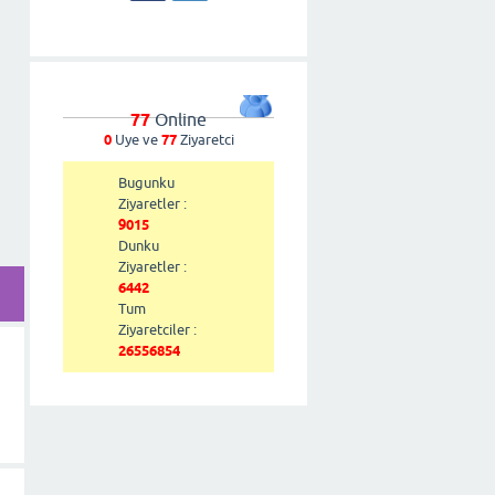
77
Online
0
Uye ve
77
Ziyaretci
Bugunku
Ziyaretler :
9015
Dunku
Ziyaretler :
6442
Tum
Ziyaretciler :
26556854