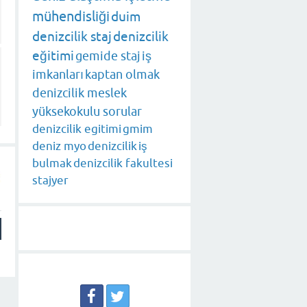
mühendisliği
duim
denizcilik staj
denizcilik
eğitimi
gemide staj
iş
imkanları
kaptan olmak
denizcilik meslek
yüksekokulu sorular
denizcilik egitimi
gmim
deniz myo
denizcilik
iş
bulmak
denizcilik fakultesi
stajyer