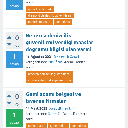
sordu
cevap
gemide çalışmak
diamond denizcilik güvenilir mi
gemide maaşlar
gemide iş
Rebecca denizcilik
0
guvenilirmi verdigi maaslar
oy
dogrumu bilgisi olan varmi
1
16 Ağustos 2021
Denizcilik Genel
kategorisinde
Yusuf tatl
Acemi Denizci
cevap
sordu
rebecca denizcilik güvenilir mi
armonia denizcilik güvenilir mi
Gemi adamı belgesi ve
0
işveren firmalar
oy
14 Mart 2022
Denizcilik Eğitimi
1
kategorisinde
Samet01
Acemi Denizci
sordu
cevap
gemi adamı
iş imkanları
gemide iş