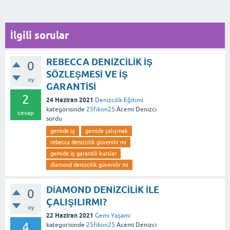
İlgili sorular
REBECCA DENİZCİLİK İŞ
0
SÖZLEŞMESİ VE İŞ
oy
GARANTİSİ
2
24 Haziran 2021
Denizcilik Eğitimi
kategorisinde
25fikon25
Acemi Denizci
cevap
sordu
gemide iş
gemide çalışmak
rebecca denizcilik güvenilir mi
gemide iş garantili kurslar
diamond denizcilik güvenilir mi
DİAMOND DENİZCİLİK İLE
0
ÇALIŞILIRMI?
oy
22 Haziran 2021
Gemi Yaşamı
4
kategorisinde
25fikon25
Acemi Denizci