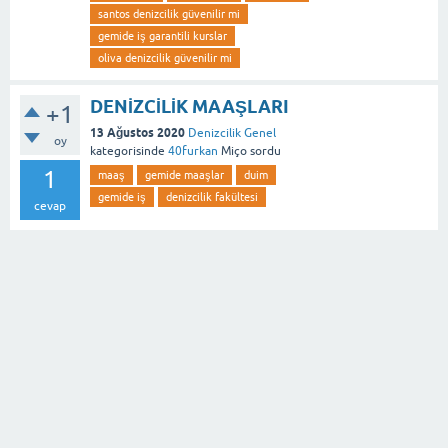
santos denizcilik güvenilir mi
gemide iş garantili kurslar
oliva denizcilik güvenilir mi
DENİZCİLİK MAAŞLARI
+1
13 Ağustos 2020
Denizcilik Genel
oy
kategorisinde
40furkan
Miço
sordu
1
maaş
gemide maaşlar
duim
gemide iş
denizcilik fakültesi
cevap