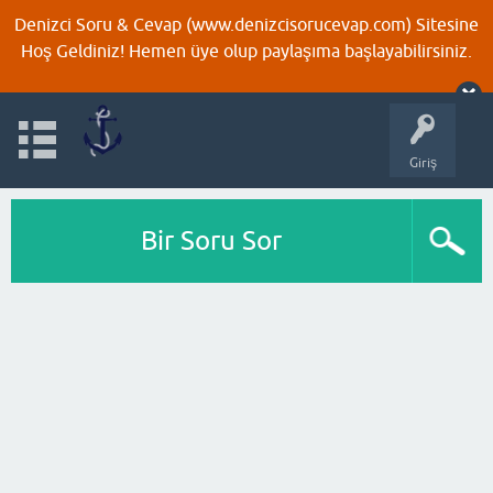
Denizci Soru & Cevap (www.denizcisorucevap.com) Sitesine
Hoş Geldiniz! Hemen üye olup paylaşıma başlayabilirsiniz.
Giriş
Bir Soru Sor