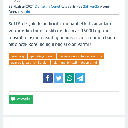
2.7k
22 Haziran 2021
Denizcilik Genel
kategorisinde
25fikon25
Acemi
Denizci
sordu
Sektörde çok dolandırıcılık muhabbetleri var anlam
veremedim bir iş teklifi geldi ancak 1500tl eğitim
masrafı ulaşım masrafı gibi masraflar tamamen bana
ait olacak konu ile ilgili bilgisi olan varmı?
gemide iş
gemide çalışmak
rebecca denizcilik güvenilir mi
gemide iş garantili kurslar
diamond denizcilik güvenilir mi