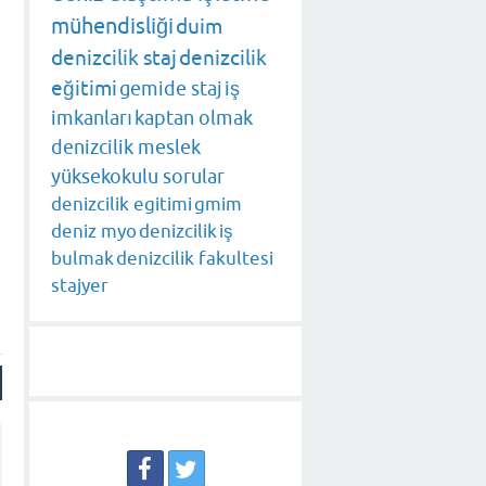
mühendisliği
duim
denizcilik staj
denizcilik
eğitimi
gemide staj
iş
ı
imkanları
kaptan olmak
denizcilik meslek
yüksekokulu sorular
e
denizcilik egitimi
gmim
deniz myo
denizcilik
iş
bulmak
denizcilik fakultesi
stajyer
ı