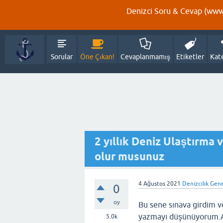
Denizci Soru & Cevap (www.
Sorular
Öne Çıkan!
Cevaplanmamış
Etiketler
Kat
2 yıllık Deniz Ulaştırma
olur musunuz
4 Ağustos 2021
Denizcilik Gen
0
oy
Bu sene sınava girdim ve
yazmayı düşünüyorum.Akl
5.0k