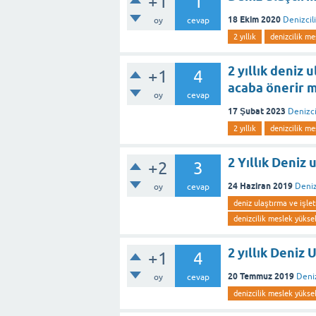
+1
1
18 Ekim 2020
Denizcil
oy
cevap
2 yıllık
denizcilik m
2 yıllık deniz
+1
4
acaba önerir m
oy
cevap
17 Şubat 2023
Denizci
2 yıllık
denizcilik me
2 Yıllık Deniz
+2
3
24 Haziran 2019
Deniz
oy
cevap
deniz ulaştırma ve işle
denizcilik meslek yükse
2 yıllık Deniz
+1
4
20 Temmuz 2019
Deniz
oy
cevap
denizcilik meslek yüks