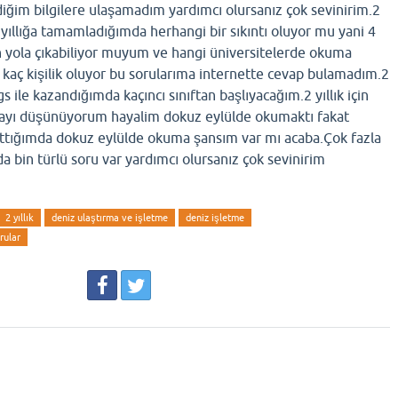
ğim bilgilere ulaşamadım yardımcı olursanız çok sevinirim.2
 yıllığa tamamladığımda herhangi bir sıkıntı oluyor mu yani 4
un yola çıkabiliyor muyum ve hangi üniversitelerde okuma
 kaç kişilik oluyor bu sorularıma internette cevap bulamadım.2
dgs ile kazandığımda kaçıncı sınıftan başlıyacağım.2 yıllık için
mayı düşünüyorum hayalim dokuz eylülde okumaktı fakat
attığımda dokuz eylülde okuma şansım var mı acaba.Çok fazla
 bin türlü soru var yardımcı olursanız çok sevinirim
2 yıllık
deniz ulaştırma ve işletme
deniz işletme
rular