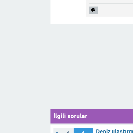
İlgili sorular
Deniz ulaştırm