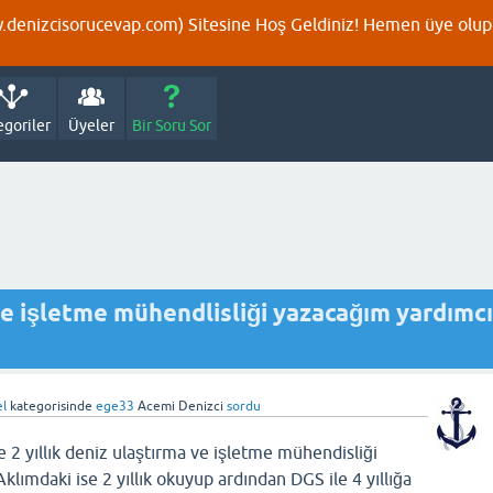
denizcisorucevap.com) Sitesine Hoş Geldiniz! Hemen üye olup p
egoriler
Üyeler
Bir Soru Sor
 ve işletme mühendlisliği yazacağım yardımcı
el
kategorisinde
ege33
Acemi Denizci
sordu
 2 yıllık deniz ulaştırma ve işletme mühendisliği
ımdaki ise 2 yıllık okuyup ardından DGS ile 4 yıllığa