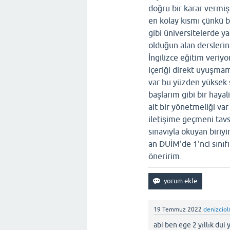
doğru bir karar vermiş
en kolay kısmı çünkü 
gibi üniversitelerde 
olduğun alan derslerin
İngilizce eğitim veriyo
içeriği direkt uyuşmam
var bu yüzden yüksek s
başlarım gibi bir haya
ait bir yönetmeliği va
iletişime geçmeni tavs
sınavıyla okuyan biriy
an DUİM'de 1'nci sınıf
öneririm.
19 Temmuz 2022
denizcio
abi ben ege 2 yıllık du