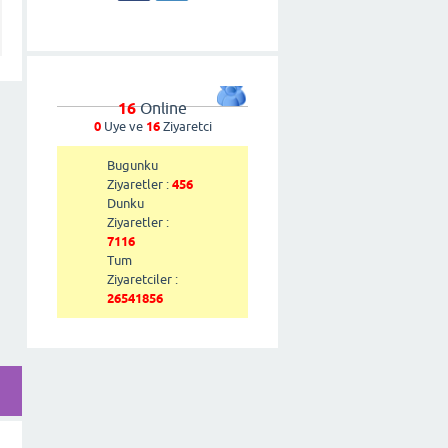
16
Online
0
Uye ve
16
Ziyaretci
Bugunku
Ziyaretler :
456
Dunku
Ziyaretler :
7116
Tum
Ziyaretciler :
26541856