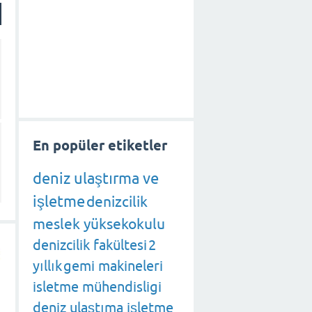
En popüler etiketler
deniz ulaştırma ve
işletme
denizcilik
meslek yüksekokulu
denizcilik fakültesi
2
yıllık
gemi makineleri
isletme mühendisligi
deniz ulaştıma işletme