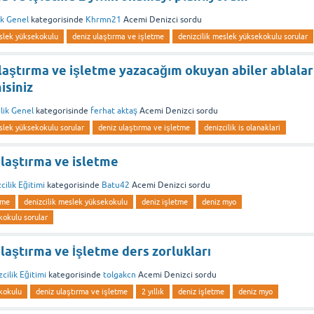
ik Genel
kategorisinde
Khrmn21
Acemi Denizci
sordu
eslek yüksekokulu
deniz ulaştırma ve işletme
denizcilik meslek yüksekokulu sorular
 ulaştırma ve işletme yazacağım okuyan abiler ablalar
isiniz
lik Genel
kategorisinde
ferhat aktaş
Acemi Denizci
sordu
slek yüksekokulu sorular
deniz ulaştırma ve işletme
denizcilik is olanaklari
 ulaştırma ve isletme
cilik Eğitimi
kategorisinde
Batu42
Acemi Denizci
sordu
tme
denizcilik meslek yüksekokulu
deniz işletme
deniz myo
kokulu sorular
 Ulaştırma ve İşletme ders zorlukları
cilik Eğitimi
kategorisinde
tolgakcn
Acemi Denizci
sordu
ekokulu
deniz ulaştırma ve işletme
2 yıllık
deniz işletme
deniz myo