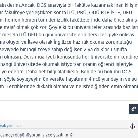
sin derim.Ancak, DGS sınavıyla bir fakülte kazanmak inan ki işin
bir fakülteye yerleştikten sonra İTÜ, PRÜ, ODÜ,RTE,İSTE, DEÜ
yani hemen hemen tüm denizcilik fakültelerinde daha önce almış
e muaf olmak çok zor. Şöyle ki bu üniversiteler arasında bazılar
r mesela İTÜ DEÜ bu gibi üniversitelerin ders içeriğiyle önlisas
ış oluyor ve İlave olarak İngilizce hazırlık okuma zorunluluğu
eviyede bir ingilizceye sahip değilsen 2 ya da 3'ncü sınıfta
lin olmasın. Ders muafiyeti konusunda her üniversitenin kendin
r hangi üniversitede okumak istiyorsan oranın öğrenci işleriyle
iye ederim. Daha net bilgi alabilirsin. Ben de bu bölümü DGS
im şöyle söyleyeyim üniversite hayatımın 4'ncü yılındayım ve şu
ım. Tercihlerinde dikkatli olmanı ve ne istediğinden emin olman
lmak
yorumladı
i yazmayı düşünüyorum sizce yazılır mı?