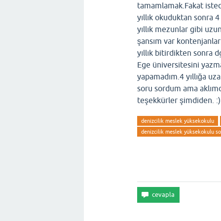
tamamlamak.Fakat istedi
yıllık okuduktan sonra 4
yıllık mezunlar gibi uz
şansım var kontenjanlar
yıllık bitirdikten sonra 
Ege üniversitesini yaz
yapamadım.4 yıllığa uz
soru sordum ama aklımda
teşekkürler şimdiden. :)
denizcilik meslek yüksekokulu
denizcilik meslek yüksekokulu so