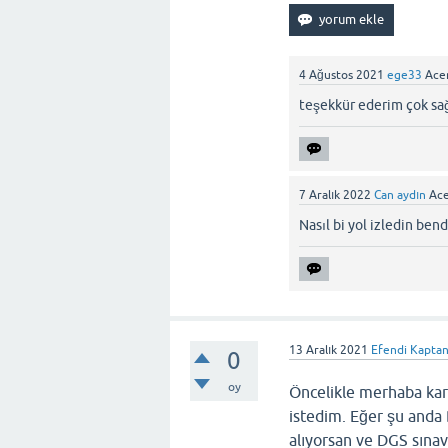
4 Ağustos 2021
ege33
Ace
teşekkür ederim çok sa
7 Aralık 2022
Can aydın
Ace
Nasıl bi yol izledin be
13 Aralık 2021
Efendi Kapta
0
oy
Öncelikle merhaba kard
istedim. Eğer şu anda
alıyorsan ve DGS sına