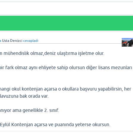
a
Usta Denizci
cevapladı
üm mühendislik olmaz,deniz ulaştırma işletme olur.
bir fark olmaz aynı ehliyete sahip olursun diğer lisans mezunları
angi okul kontenjan açarsa o okullara başvuru yapabilirsin, her
lavuzuna bak orada var.
anıyor ama genellikle 2. sınıf.
Eylül Kontenjan açarsa ve puanında yeterse okursun.