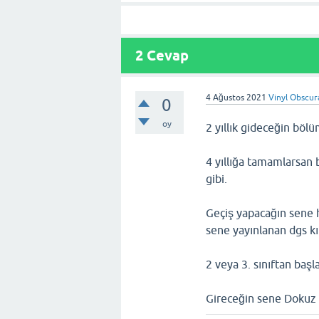
2
Cevap
4 Ağustos 2021
Vinyl Obscur
0
oy
2 yıllık gideceğin böl
4 yıllığa tamamlarsan 
gibi.
Geçiş yapacağın sene h
sene yayınlanan dgs kı
2 veya 3. sınıftan başl
Gireceğin sene Dokuz 