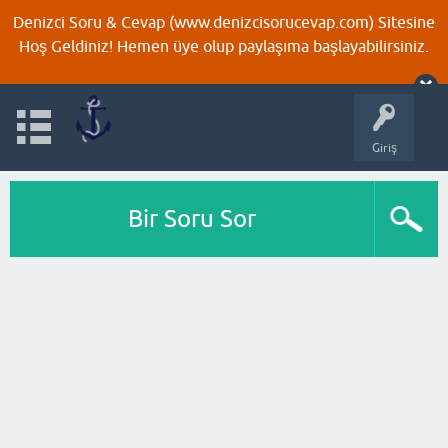
Denizci Soru & Cevap (www.denizcisorucevap.com) Sitesine
Hoş Geldiniz! Hemen üye olup paylaşıma başlayabilirsiniz.
Giriş
Bir Soru Sor