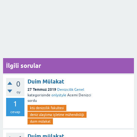
İlgili sorular
Duim Mülakat
0
27 Temmuz 2019
Denizcilik Genel
oy
kategorisinde
onlystyle
Acemi Denizci
sordu
1
ktü denizcilik fakultesi
cevap
deniz ulaştıma işletme mühendisliği
duim mülakat
Duim mülakat