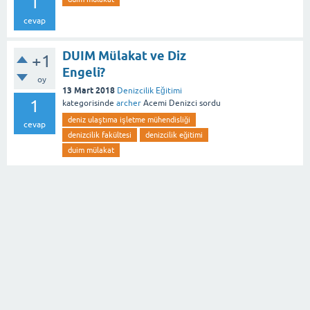
1
cevap
DUIM Mülakat ve Diz
+1
Engeli?
oy
13 Mart 2018
Denizcilik Eğitimi
1
kategorisinde
archer
Acemi Denizci
sordu
deniz ulaştıma işletme mühendisliği
cevap
denizcilik fakültesi
denizcilik eğitimi
duim mülakat