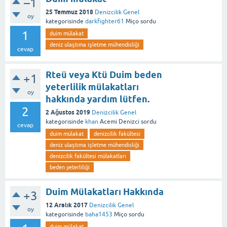
–1
25 Temmuz 2018
Denizcilik Genel
oy
kategorisinde
darkfighter61
Miço
sordu
1
duim mülakat
deniz ulaştıma işletme mühendisliği
cevap
Rteü veya Ktü Duim beden
+1
yeterlilik mülakatları
oy
hakkında yardım lütfen.
2
2 Ağustos 2019
Denizcilik Genel
kategorisinde
khan
Acemi Denizci
sordu
cevap
duim mülakat
denizcilik fakültesi
deniz ulaştıma işletme mühendisliği
denizcilik fakültesi mülakatları
beden yeterliliği
Duim Mülakatları Hakkında
+3
12 Aralık 2017
Denizcilik Genel
oy
kategorisinde
baha1453
Miço
sordu
duim mülakat