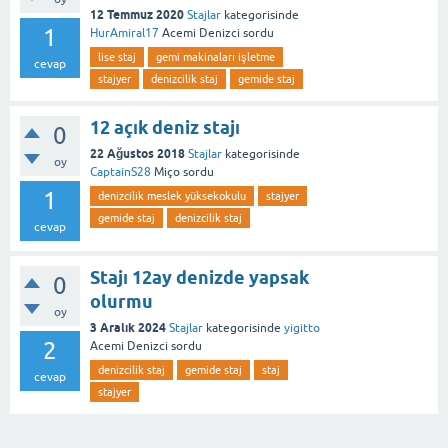
12 Temmuz 2020
Stajlar
kategorisinde
1
HurAmiral17
Acemi Denizci
sordu
lise staj
gemi makinaları işletme
cevap
stajyer
denizcilik staj
gemide staj
12 açık deniz stajı
0
22 Ağustos 2018
Stajlar
kategorisinde
oy
CaptainS28
Miço
sordu
1
denizcilik meslek yüksekokulu
stajyer
gemide staj
denizcilik staj
cevap
Stajı 12ay denizde yapsak
0
olurmu
oy
3 Aralık 2024
Stajlar
kategorisinde
yigitto
2
Acemi Denizci
sordu
denizcilik staj
gemide staj
staj
cevap
stajyer