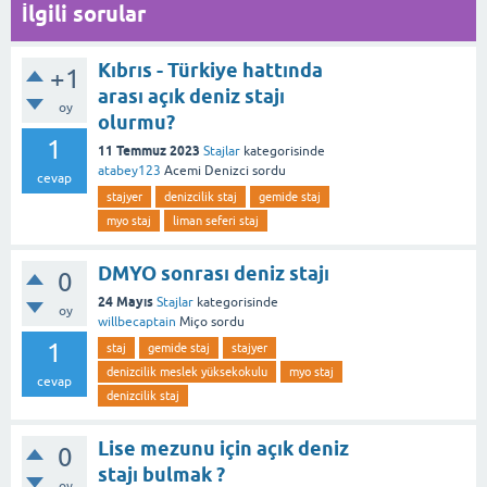
İlgili sorular
Kıbrıs - Türkiye hattında
+1
arası açık deniz stajı
oy
olurmu?
1
11 Temmuz 2023
Stajlar
kategorisinde
atabey123
Acemi Denizci
sordu
cevap
stajyer
denizcilik staj
gemide staj
myo staj
liman seferi staj
DMYO sonrası deniz stajı
0
24 Mayıs
Stajlar
kategorisinde
oy
willbecaptain
Miço
sordu
1
staj
gemide staj
stajyer
denizcilik meslek yüksekokulu
myo staj
cevap
denizcilik staj
Lise mezunu için açık deniz
0
stajı bulmak ?
oy