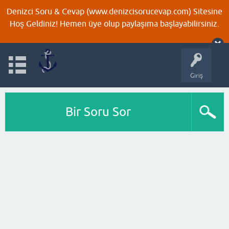
Denizci Soru & Cevap (www.denizcisorucevap.com) Sitesine
Hoş Geldiniz! Hemen üye olup paylaşıma başlayabilirsiniz.
Giriş
Bir Soru Sor