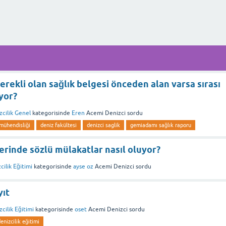
gerekli olan sağlık belgesi önceden alan varsa sırası
uyor?
zcilik Genel
kategorisinde
Eren
Acemi Denizci
sordu
mühendisliği
deniz fakültesi
denizci saglik
gemiadamı sağlık raporu
elerinde sözlü mülakatlar nasıl oluyor?
cilik Eğitimi
kategorisinde
ayse oz
Acemi Denizci
sordu
yıt
cilik Eğitimi
kategorisinde
oset
Acemi Denizci
sordu
enizcilik eğitimi