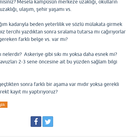
r misiniz? Mesela kampüsün merkeze uzaklığı, okulların
uzaklığı, ulaşım, şehir yaşamı vs.
ığım kadarıyla beden yeterlilik ve sözlü mülakata girmek
z tercihi yazdıktan sonra sıralama tutarsa mı cağırıyorlar
ereken farklı belge vs. var mı?
 nelerdir? Askeriye gibi sıkı mı yoksa daha esnek mi?
lavuzları 2-3 sene öncesine ait bu yüzden sağlam bilgi
geçtikten sonra farklı bir aşama var mıdır yoksa gerekli
irekt kayıt mı yaptırıyoruz?
glik