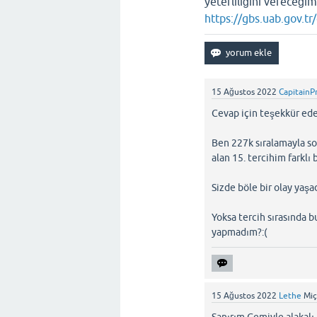
yeterliliğini vereceğim
https://gbs.uab.gov.t
15 Ağustos 2022
CapitainP
Cevap için teşekkür ed
Ben 227k sıralamayla so
alan 15. tercihim farklı
Sizde böle bir olay yaşa
Yoksa tercih sırasında 
yapmadım?:(
15 Ağustos 2022
Lethe
Mi