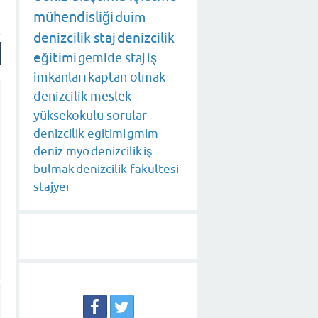
mühendisliği
duim
denizcilik staj
denizcilik
eğitimi
gemide staj
iş
imkanları
kaptan olmak
denizcilik meslek
yüksekokulu sorular
denizcilik egitimi
gmim
deniz myo
denizcilik
iş
bulmak
denizcilik fakultesi
stajyer