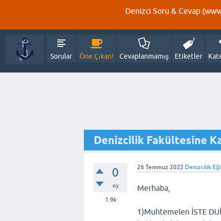
Denizci Soru & Cevap (www.
Sorular
Öne Çıkan!
Cevaplanmamış
Etiketler
Kat
Denizcilik Fakültesine K
26 Temmuz 2022
Denizcilik Eğ
0
oy
Merhaba,
1.9k
1)Muhtemelen İSTE DUİM