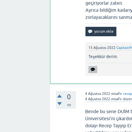
geçiriyorlar zaten.
Ayrıca bildiğim kadarı
zorlayacaklarını sanm
15 Ağustos 2022
CapitainP
Teşekkür derim.
4 Ağustos 2022
misafir
cevap
0
4 Ağustos 2022
misafir
düzen
oy
Bende bu sene DUİM bö
Üniversitesi'ni çıkard
dolayı Recep Tayyip E