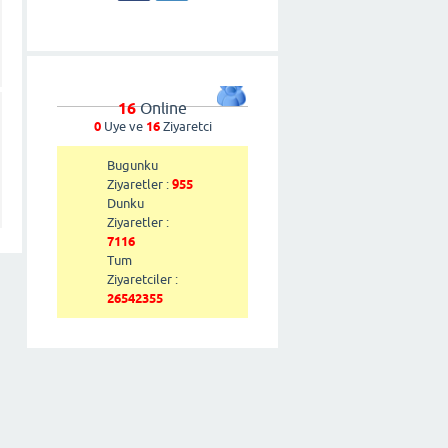
16
Online
0
Uye ve
16
Ziyaretci
Bugunku
Ziyaretler :
955
Dunku
Ziyaretler :
7116
Tum
Ziyaretciler :
26542355