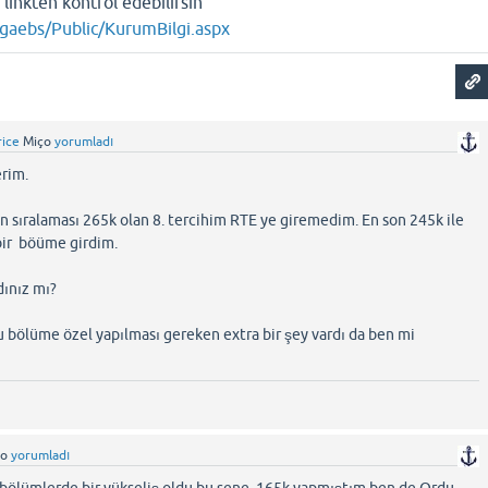
 linkten kontrol edebilirsin
r/gaebs/Public/KurumBilgi.aspx
rice
Miço
yorumladı
erim.
n sıralaması 265k olan 8. tercihim RTE ye giremedim. En son 245k ile
 bir böüme girdim.
dınız mı?
bu bölüme özel yapılması gereken extra bir şey vardı da ben mi
ço
yorumladı