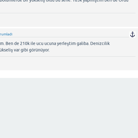
 bölümlerde bir yükseliş oldu bu sene. 165k yapmıştım ben de Ordu
rumladı
. Ben de 210k ile ucu ucuna yerleştim galiba. Denizcilik
kseliş var gibi görünüyor.