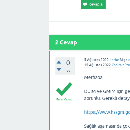
2
Cevap
5 Ağustos 2022
Lethe
Miço
c
0
15 Ağustos 2022
CapitainPri
oy
Merhaba
DUIM ve GMIM için gem
zorunlu. Gerekli detayl
En İyi Cevap
https://www.hssgm.go
Sağlık aşamasında çok