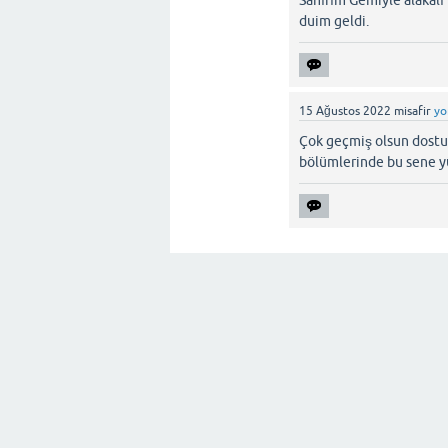
Sanırım Gemiyle alakalı
duim geldi.
15 Ağustos 2022
misafir
yo
Çok geçmiş olsun dostum
bölümlerinde bu sene yü