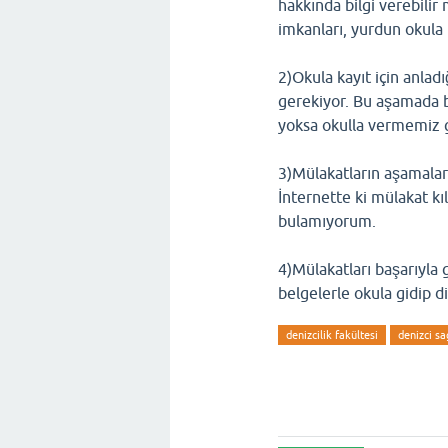
hakkında bilgi verebili
imkanları, yurdun okula 
2)Okula kayıt için anlad
gerekiyor. Bu aşamada bi
yoksa okulla vermemiz g
3)Mülakatların aşamaları
İnternette ki mülakat kı
bulamıyorum.
4)Mülakatları başarıyla 
belgelerle okula gidip d
denizcilik fakültesi
denizci sa