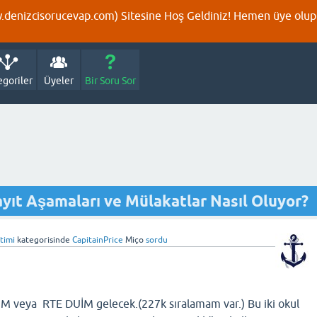
denizcisorucevap.com) Sitesine Hoş Geldiniz! Hemen üye olup p
egoriler
Üyeler
Bir Soru Sor
ayıt Aşamaları ve Mülakatlar Nasıl Oluyor?
itimi
kategorisinde
CapitainPrice
Miço
sordu
 veya RTE DUİM gelecek.(227k sıralamam var.) Bu iki okul