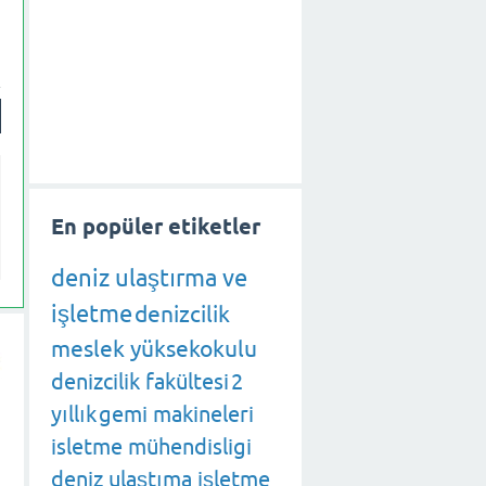
En popüler etiketler
deniz ulaştırma ve
işletme
denizcilik
meslek yüksekokulu
denizcilik fakültesi
2
yıllık
gemi makineleri
isletme mühendisligi
deniz ulaştıma işletme