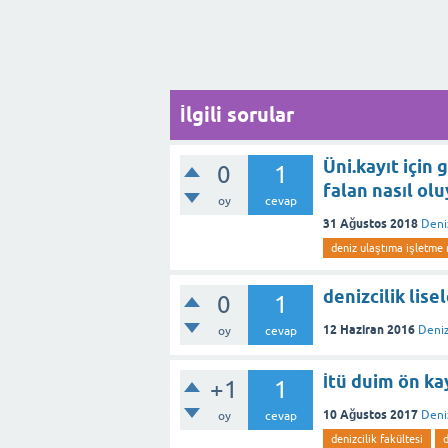
İlgili sorular
Üni.kayıt için 
0
1
falan nasıl ol
oy
cevap
31 Ağustos 2018
Deni
deniz ulaştıma işletme 
denizcilik lis
0
1
12 Haziran 2016
Deniz
oy
cevap
İtü duim ön ka
+1
1
10 Ağustos 2017
Deniz
oy
cevap
denizcilik fakültesi
d