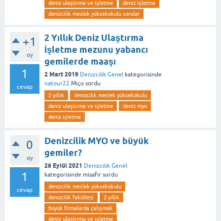
deniz ulaştırma ve işletme
deniz işletme
denizcilik meslek yüksekokulu sorular
2 Yıllık Deniz Ulaştırma
+1
İşletme mezunu yabancı
oy
gemilerde maaşı
1
2 Mart 2019
Denizcilik Genel
kategorisinde
natour22
Miço
sordu
cevap
2 yıllık
denizcilik meslek yüksekokulu
deniz ulaştırma ve işletme
deniz myo
deniz işletme
Denizcilik MYO ve büyük
0
gemiler?
oy
26 Eylül 2021
Denizcilik Genel
1
kategorisinde
misafir
sordu
denizcilik meslek yüksekokulu
cevap
denizcilik fakültesi
2 yıllık
büyük firmalarda çalışmak
deniz ulaştırma ve işletme