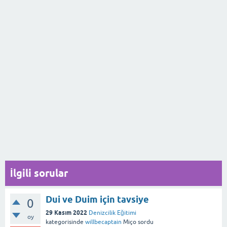
İlgili sorular
Dui ve Duim için tavsiye
0
29 Kasım 2022
Denizcilik Eğitimi
oy
kategorisinde
willbecaptain
Miço
sordu