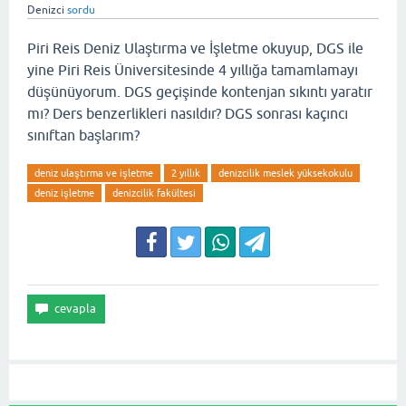
Denizci
sordu
Piri Reis Deniz Ulaştırma ve İşletme okuyup, DGS ile
yine Piri Reis Üniversitesinde 4 yıllığa tamamlamayı
düşünüyorum. DGS geçişinde kontenjan sıkıntı yaratır
mı? Ders benzerlikleri nasıldır? DGS sonrası kaçıncı
sınıftan başlarım?
deniz ulaştırma ve işletme
2 yıllık
denizcilik meslek yüksekokulu
deniz işletme
denizcilik fakültesi