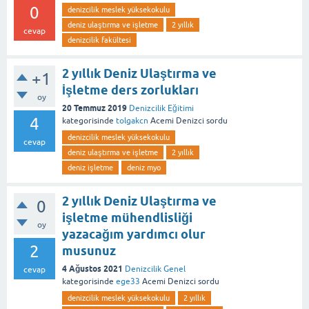
0
denizcilik meslek yüksekokulu
deniz ulaştırma ve işletme
2 yıllık
cevap
denizcilik fakültesi
2 yıllık Deniz Ulaştırma ve
+1
İşletme ders zorlukları
oy
20 Temmuz 2019
Denizcilik Eğitimi
4
kategorisinde
tolgakcn
Acemi Denizci
sordu
denizcilik meslek yüksekokulu
cevap
deniz ulaştırma ve işletme
2 yıllık
deniz işletme
deniz myo
2 yıllık Deniz Ulaştırma ve
0
işletme mühendlisliği
oy
yazacağım yardımcı olur
2
musunuz
4 Ağustos 2021
Denizcilik Genel
cevap
kategorisinde
ege33
Acemi Denizci
sordu
denizcilik meslek yüksekokulu
2 yıllık