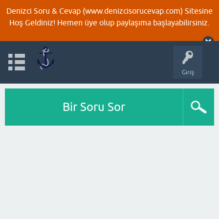
Denizci Soru & Cevap (www.denizcisorucevap.com) Sitesine
Hoş Geldiniz! Hemen üye olup paylaşıma başlayabilirsiniz.
Giriş
Bir Soru Sor