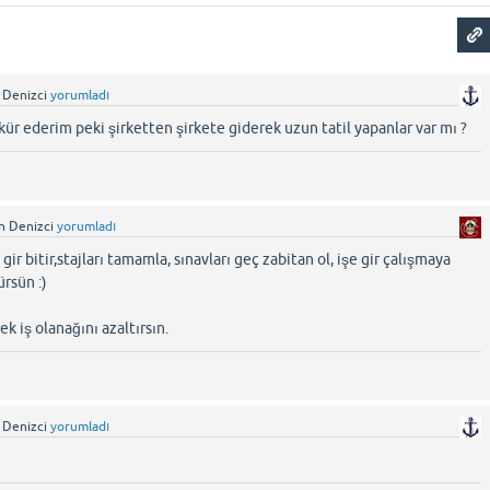
 Denizci
yorumladı
ür ederim peki şirketten şirkete giderek uzun tatil yapanlar var mı ?
in Denizci
yorumladı
gir bitir,stajları tamamla, sınavları geç zabitan ol, işe gir çalışmaya
ürsün :)
ek iş olanağını azaltırsın.
 Denizci
yorumladı