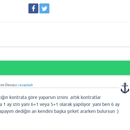
mi Denizci
cevapladı
n kontrata göre yaparsın iznini. artık kontratlar
 1 ay izin yani 6+1 veya 5+1 olarak yapılıyor. yani ben 6 ay
yapayım dediğin an kendini başka şirket ararken bulursun :)