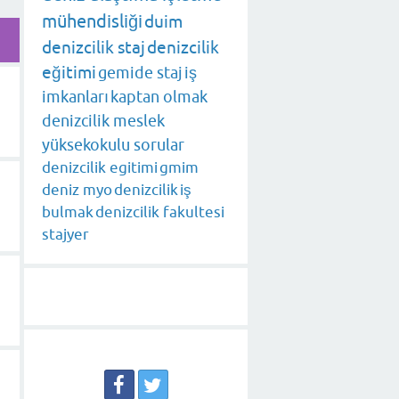
mühendisliği
duim
denizcilik staj
denizcilik
eğitimi
gemide staj
iş
imkanları
kaptan olmak
denizcilik meslek
yüksekokulu sorular
denizcilik egitimi
gmim
deniz myo
denizcilik
iş
bulmak
denizcilik fakultesi
stajyer