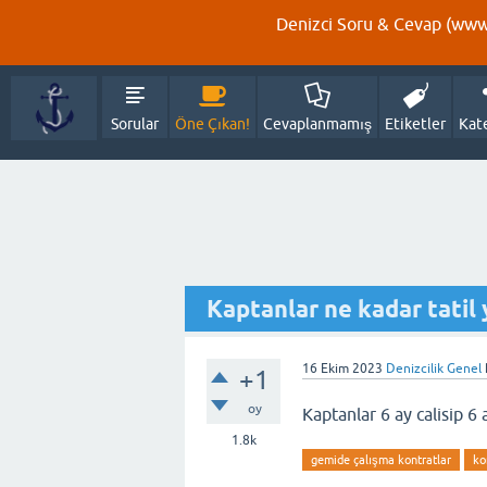
Denizci Soru & Cevap (www.
Sorular
Öne Çıkan!
Cevaplanmamış
Etiketler
Kat
Kaptanlar ne kadar tatil 
16 Ekim 2023
Denizcilik Genel
+1
oy
Kaptanlar 6 ay calisip 6 
1.8k
gemide çalışma kontratlar
ko