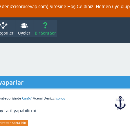
denizcisorucevap.com) Sitesine Hoş Geldiniz! Hemen üye olup p
egoriler
Üyeler
Bir Soru Sor
yaparlar
kategorisinde
Can67
Acemi Denizci
sordu
ay tatil yapabilirmi
ntrattan sonra izin