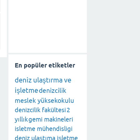
En popüler etiketler
deniz ulaştırma ve
işletme
denizcilik
meslek yüksekokulu
denizcilik fakültesi
2
yıllık
gemi makineleri
isletme mühendisligi
deniz ulaştıma işletme