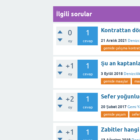
İlgili sorular
Kontrattan dön
0
1
21 Aralık 2021
Denizci
oy
cevap
gemide çalışma kontrat
Şu an kaptanla
+1
1
3 Eylül 2018
Denizcili
oy
cevap
gemide maaşlar
ma
Sefer yoğunluğ
+2
1
20 Şubat 2017
Gemi Y
oy
cevap
gemide yaşam
sefer
Zabitler hangi 
+1
1
13 Ağustos 2019
Deni