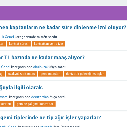
en kaptanların ne kadar süre dinlenme izni oluyor?
lik Genel
kategorisinde
misafir
sordu
lar
kontrat süresi
kontrattan sonra izin
r TL bazında ne kadar maaş alıyor?
k Genel
kategorisinde
okulburak
Miço
sordu
aş
uzakyol-zabit-maaş
gemi maaşları
denizcilik geleceği maaşlar
uyla ilgili olarak.
aşamı
kategorisinde
denizarslan
Miço
sordu
 süreleri
gemide çalışma kontratlar
gemi tiplerinde ne tip ağır işler yaparlar?
zcilik Genel
kategorisinde
atlantik
Usta Denizci
sordu