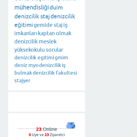
mühendisliği
duim
denizcilik staj
denizcilik
eğitimi
gemide staj
iş
imkanları
kaptan olmak
denizcilik meslek
yüksekokulu sorular
denizcilik egitimi
gmim
deniz myo
denizcilik
iş
bulmak
denizcilik fakultesi
stajyer
23
Online
0
Uye ve
23
Ziyaretci