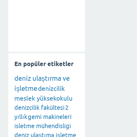
En popüler etiketler
deniz ulaştırma ve
işletme
denizcilik
meslek yüksekokulu
denizcilik fakültesi
2
yıllık
gemi makineleri
isletme mühendisligi
deniz ulaştıma işletme