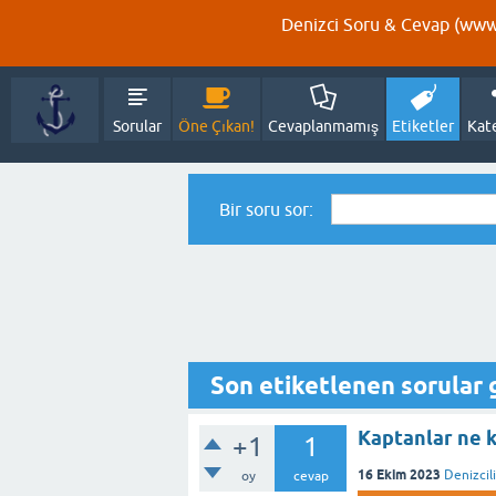
Denizci Soru & Cevap (www.
Sorular
Öne Çıkan!
Cevaplanmamış
Etiketler
Kat
Bir soru sor:
Son etiketlenen sorular 
Kaptanlar ne k
+1
1
16 Ekim 2023
Denizcil
oy
cevap