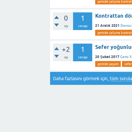
gemide çalışma kontrat
Kontrattan dön
0
1
21 Aralık 2021
Denizci
oy
cevap
gemide çalışma kontrat
Sefer yoğunluğ
+2
1
20 Şubat 2017
Gemi Y
oy
cevap
gemide yaşam
sefer
Daha fazlasını görmek için,
tüm sorula