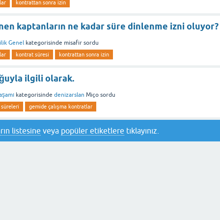
lar
kontrattan sonra izin
en kaptanların ne kadar süre dinlenme izni oluyor?
lik Genel
kategorisinde
misafir
sordu
lar
kontrat süresi
kontrattan sonra izin
uyla ilgili olarak.
aşamı
kategorisinde
denizarslan
Miço
sordu
 süreleri
gemide çalışma kontratlar
rın listesine
veya
popüler etiketlere
tıklayınız.