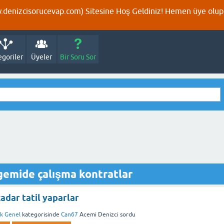
denizcisorucevap.com) Sitesine Hoş Geldiniz! Hemen üye olup p
egoriler
Üyeler
Bir Soru Sor
gemide çalışma kontratlar
adar tatil yaparlar
ik Genel
kategorisinde
Can67
Acemi Denizci
sordu