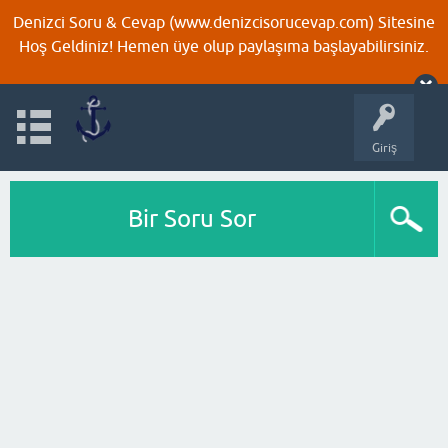
Denizci Soru & Cevap (www.denizcisorucevap.com) Sitesine
Hoş Geldiniz! Hemen üye olup paylaşıma başlayabilirsiniz.
Giriş
Bir Soru Sor