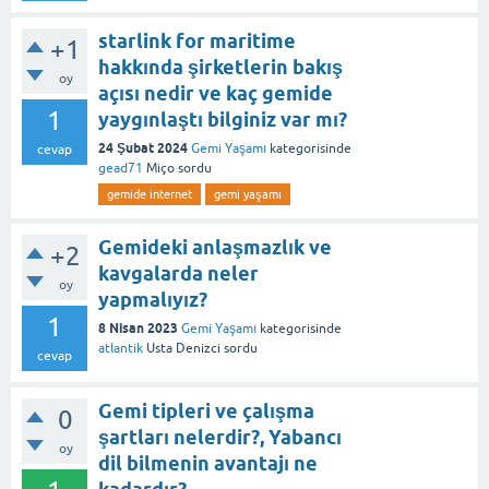
starlink for maritime
+1
hakkında şirketlerin bakış
oy
açısı nedir ve kaç gemide
1
yaygınlaştı bilginiz var mı?
24 Şubat 2024
Gemi Yaşamı
kategorisinde
cevap
gead71
Miço
sordu
gemide internet
gemi yaşamı
Gemideki anlaşmazlık ve
+2
kavgalarda neler
oy
yapmalıyız?
1
8 Nisan 2023
Gemi Yaşamı
kategorisinde
atlantik
Usta Denizci
sordu
cevap
Gemi tipleri ve çalışma
0
şartları nelerdir?, Yabancı
oy
dil bilmenin avantajı ne