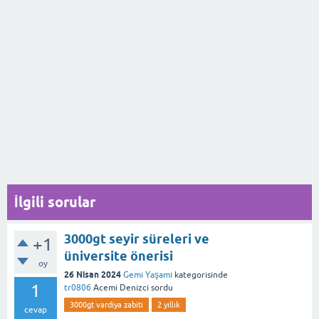
İlgili sorular
3000gt seyir süreleri ve
+1
üniversite önerisi
oy
26 Nisan 2024
Gemi Yaşamı
kategorisinde
1
tr0806
Acemi Denizci
sordu
3000gt vardiya zabiti
2 yıllık
cevap