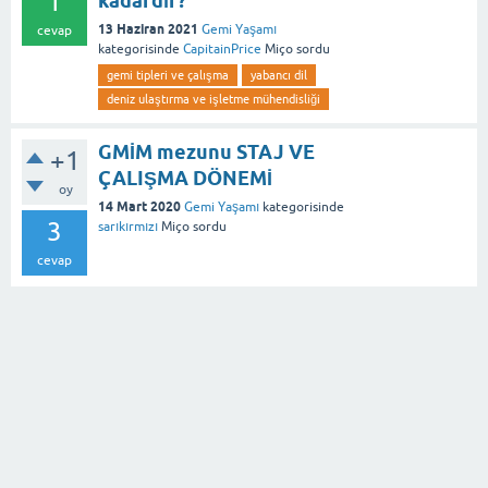
1
kadardır?
13 Haziran 2021
Gemi Yaşamı
cevap
kategorisinde
CapitainPrice
Miço
sordu
gemi tipleri ve çalışma
yabancı dil
deniz ulaştırma ve işletme mühendisliği
GMİM mezunu STAJ VE
+1
ÇALIŞMA DÖNEMİ
oy
14 Mart 2020
Gemi Yaşamı
kategorisinde
3
sarıkırmızı
Miço
sordu
cevap