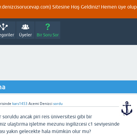
denizcisorucevap.com) Sitesine Hoş Geldiniz! Hemen üye olup p
egoriler
Üyeler
Bir Soru Sor
ma
risinde
kars1453
Acemi Denizci
sordu
soruldu ancak piri reis üniversitesi gibi bir
eniz ulaştırma işletme mezunu ingilizcesi c1 seviyesinde
ması yakın gelecekte hala mümkün olur mu?