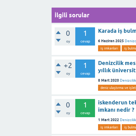
İlgili sorular
Karada iş bulm
0
1
6 Haziran 2025
Denizc
oy
cevap
iş imkanları
iş bulm
Denizcilik me
+2
1
yıllık üniversi
oy
cevap
8 Mart 2020
Denizcili
deniz ulaştırma ve işle
iskenderun tek
0
1
imkanı nedir ?
oy
cevap
1 Mart 2022
Denizcili
iş imkanları
iş bulm