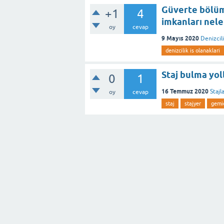
Güverte bölüm
+1
4
imkanları nele
oy
cevap
9 Mayıs 2020
Denizcil
denizcilik is olanaklari
Staj bulma yol
0
1
16 Temmuz 2020
Stajl
oy
cevap
staj
stajyer
gemid