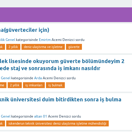
a(güverteciler için)
ilik Genel
kategorisinde
Emirtm
Acemi Denizci
sordu
ak
2 yıllık
deniz ulaştırma ve işletme
güverte
slek lisesinde okuyorum güverte bölümündeyim 2
tede staj ve sonrasında iş imkanı nasıldır
k Genel
kategorisinde
Arda
Acemi Denizci
sordu
tme
2 yıllık
iş imkanları
iş bulmak
nik üniversitesi duim bitirdikten sonra iş bulma
k Genel
kategorisinde
altan 01
Acemi Denizci
sordu
ak
iskenderun teknik üniversitesi deniz ulaştırma işletme mühendisliği