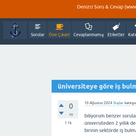
Denizci Soru & Cevap (www.
Sorular
Öne Çıkan!
Cevaplanmamış
Etiketler
Kat
üniversiteye göre iş bul
10 Ağustos 2024
Stajlar
katego
0
oy
biliyorum benzer sorular 
üniversiteden 2 yıllık d
1.1k
birinin sektörde iş bul