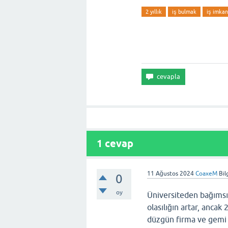
2 yıllık
iş bulmak
iş imkan
1
cevap
11 Ağustos 2024
CoaxeM
Bil
0
oy
Üniversiteden bağımsız
olasılığın artar, ancak
düzgün firma ve gemi 