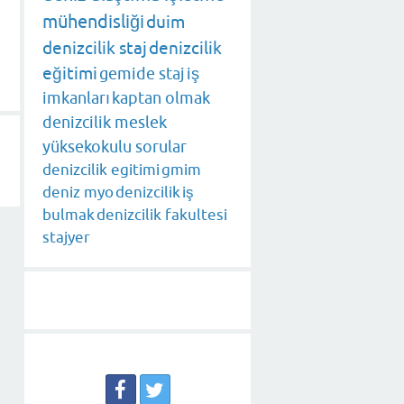
mühendisliği
duim
denizcilik staj
denizcilik
eğitimi
gemide staj
iş
imkanları
kaptan olmak
denizcilik meslek
yüksekokulu sorular
denizcilik egitimi
gmim
deniz myo
denizcilik
iş
bulmak
denizcilik fakultesi
stajyer