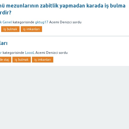
ü mezunlarının zabitlik yapmadan karada iş bulma
rdir?
ik Genel
kategorisinde
gktug17
Acemi Denizci
sordu
iş bulmak
iş imkanları
ları
ar
kategorisinde
LoooL
Acemi Denizci
sordu
e staj
iş bulmak
iş imkanları