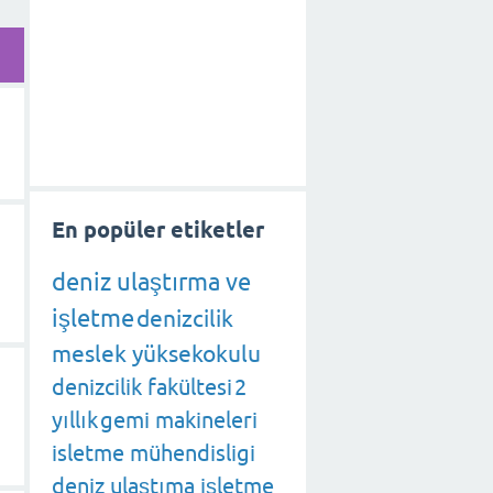
En popüler etiketler
deniz ulaştırma ve
işletme
denizcilik
meslek yüksekokulu
denizcilik fakültesi
2
yıllık
gemi makineleri
isletme mühendisligi
deniz ulaştıma işletme