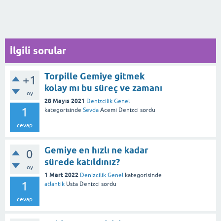
İlgili sorular
Torpille Gemiye gitmek
+1
kolay mı bu süreç ve zamanı
oy
28 Mayıs 2021
Denizcilik Genel
1
kategorisinde
Sevda
Acemi Denizci
sordu
cevap
Gemiye en hızlı ne kadar
0
sürede katıldınız?
oy
1 Mart 2022
Denizcilik Genel
kategorisinde
1
atlantik
Usta Denizci
sordu
cevap