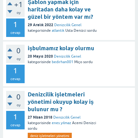
Şablon yapmak için
+1
haritadan daha kolay ve
oy
güzel bir yöntem var mı?
1
29 Aralık 2022
Denizcilik Genel
kategorisinde
atlantik
Usta Denizci
sordu
cevap
işbulmamız kolay olurmu
0
20 Mayıs 2020
Denizcilik Genel
oy
kategorisinde
bedirhan001
Miço
sordu
1
cevap
Denizcilik işletmeleri
0
yönetimi okuyup kolay iş
oy
bulunur mu ?
1
27 Nisan 2018
Denizcilik Genel
kategorisinde
enes yılmaz
Acemi Denizci
cevap
sordu
deniz işletmeleri yönetimi