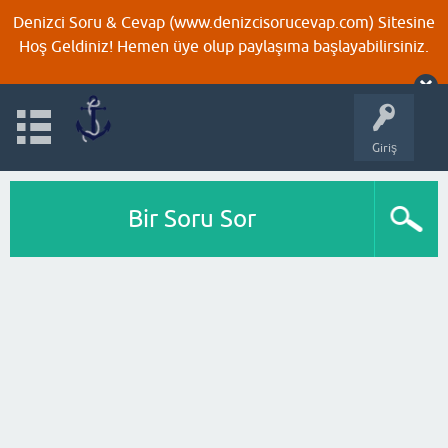
Denizci Soru & Cevap (www.denizcisorucevap.com) Sitesine
Hoş Geldiniz! Hemen üye olup paylaşıma başlayabilirsiniz.
Giriş
Bir Soru Sor