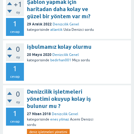
Şablon yapmak için
+1
haritadan daha kolay ve
oy
güzel bir yöntem var mı?
1
29 Aralık 2022
Denizcilik Genel
kategorisinde
atlantik
Usta Denizci
sordu
cevap
işbulmamız kolay olurmu
0
20 Mayıs 2020
Denizcilik Genel
oy
kategorisinde
bedirhan001
Miço
sordu
1
cevap
Denizcilik işletmeleri
0
yönetimi okuyup kolay iş
oy
bulunur mu ?
1
27 Nisan 2018
Denizcilik Genel
kategorisinde
enes yılmaz
Acemi Denizci
cevap
sordu
deniz işletmeleri yönetimi