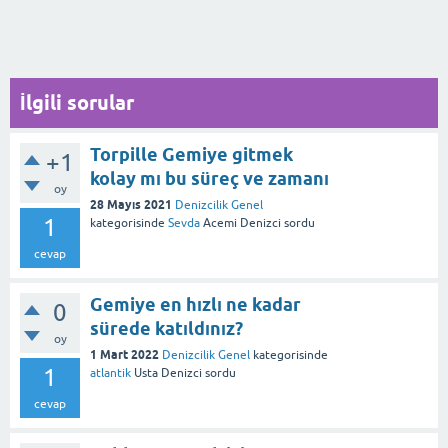
İlgili sorular
Torpille Gemiye gitmek
+1
kolay mı bu süreç ve zamanı
oy
28 Mayıs 2021
Denizcilik Genel
1
kategorisinde
Sevda
Acemi Denizci
sordu
cevap
Gemiye en hızlı ne kadar
0
sürede katıldınız?
oy
1 Mart 2022
Denizcilik Genel
kategorisinde
1
atlantik
Usta Denizci
sordu
cevap