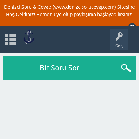
Denizci Soru & Cevap (www.denizcisorucevap.com) Sitesine
Hoş Geldiniz! Hemen üye olup paylaşıma başlayabilirsiniz.
Giriş
Bir Soru Sor