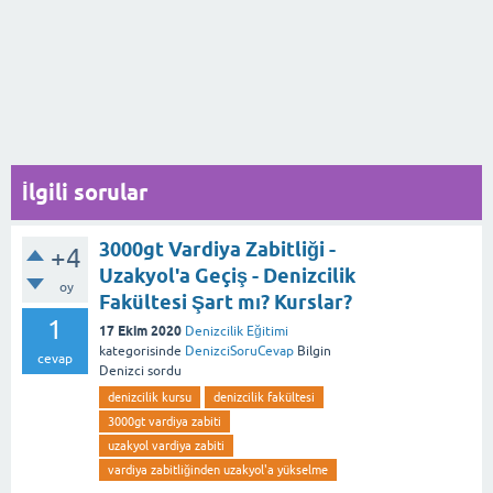
İlgili sorular
3000gt Vardiya Zabitliği -
+4
Uzakyol'a Geçiş - Denizcilik
oy
Fakültesi Şart mı? Kurslar?
1
17 Ekim 2020
Denizcilik Eğitimi
kategorisinde
DenizciSoruCevap
Bilgin
cevap
Denizci
sordu
denizcilik kursu
denizcilik fakültesi
3000gt vardiya zabiti
uzakyol vardiya zabiti
vardiya zabitliğinden uzakyol'a yükselme