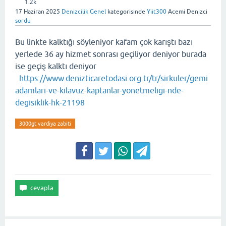
1.2k
17 Haziran 2025
Denizcilik Genel
kategorisinde
Yiit300
Acemi Denizci
sordu
Bu linkte kalktığı söyleniyor kafam çok karıştı bazı
yerlede 36 ay hizmet sonrası geçiliyor deniyor burada
ise geçiş kalktı deniyor
https://www.denizticaretodasi.org.tr/tr/sirkuler/gemi
adamlari-ve-kilavuz-kaptanlar-yonetmeligi-nde-
degisiklik-hk-21198
3000gt vardiya zabiti