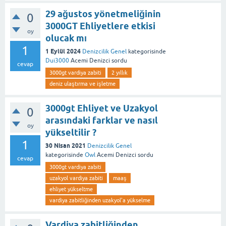
29 ağustos yönetmeliğinin
0
3000GT Ehliyetlere etkisi
oy
olucak mı
1
1 Eylül 2024
Denizcilik Genel
kategorisinde
Dui3000
Acemi Denizci
sordu
cevap
3000gt vardiya zabiti
2 yıllık
deniz ulaştırma ve işletme
3000gt Ehliyet ve Uzakyol
0
arasındaki farklar ve nasıl
oy
yükseltilir ?
1
30 Nisan 2021
Denizcilik Genel
kategorisinde
Owl
Acemi Denizci
sordu
cevap
3000gt vardiya zabiti
uzakyol vardiya zabiti
maaş
ehliyet yükseltme
vardiya zabitliğinden uzakyol'a yükselme
Vardiya zabitliğinden,