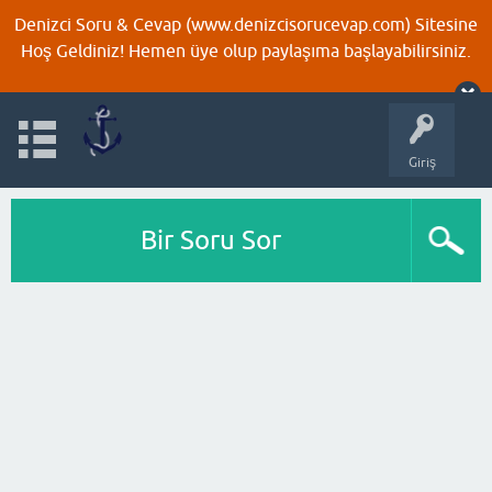
Denizci Soru & Cevap (www.denizcisorucevap.com) Sitesine
Hoş Geldiniz! Hemen üye olup paylaşıma başlayabilirsiniz.
Giriş
Bir Soru Sor