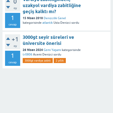
0
uzakyol vardiya zabitliğine
oy
geçiş kalktı mı?
1
15 Nisan 2018
Denizcilik Genel
kategorisinde
atlantik
Usta Denizci
sordu
cevap
3000gt seyir süreleri ve
+1
üniversite önerisi
oy
26 Nisan 2024
Gemi Yaşamı
kategorisinde
1
tr0806
Acemi Denizci
sordu
3000gt vardiya zabiti
2 yıllık
cevap