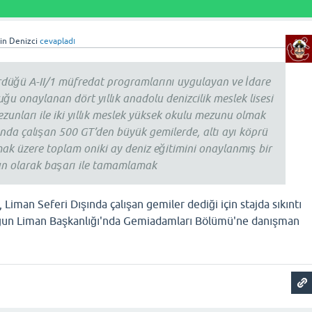
gin Denizci
cevapladı
düğü A-II/1 müfredat programlarını uygulayan ve İdare
ğu onaylanan dört yıllık anadolu denizcilik meslek lisesi
unları ile iki yıllık meslek yüksek okulu mezunu olmak
şında çalışan 500 GT’den büyük gemilerde, altı ayı köprü
ak üzere toplam oniki ay deniz eğitimini onaylanmış bir
un olarak başarı ile tamamlamak
Liman Seferi Dışında çalışan gemiler dediği için stajda sıkıntı
duğun Liman Başkanlığı'nda Gemiadamları Bölümü'ne danışman