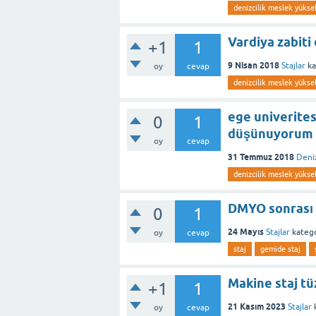
denizcilik meslek yükse
Vardiya zabiti 
+1
1
9 Nisan 2018
Stajlar
ka
oy
cevap
denizcilik meslek yüks
ege univerites
0
1
düşünuyorum d
oy
cevap
31 Temmuz 2018
Deniz
denizcilik meslek yüks
DMYO sonrası d
0
1
24 Mayıs
Stajlar
katego
oy
cevap
staj
gemide staj
Makine staj t
+1
1
21 Kasım 2023
Stajlar
k
oy
cevap