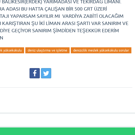
BALIKESİR(ERDEK) YARIMADASI VE TEKİRDAĞ LİMANI.
A ADASI BU HATTA ÇALIŞAN BİR 500 GRT ÜZERİ
TAJI YAPARSAM SAYILIR MI VARDİYA ZABİTİ OLACAĞIM
 KARIŞTIRAN ŞU İKİ LİMAN ARASI ŞARTI VAR SANIRIM VE
 DİYE GEÇİYOR SANIRIM ŞİMDİDEN TEŞEKKÜR EDERİM
İN
lek yüksekokulu
deniz ulaştırma ve işletme
denizcilik meslek yüksekokulu sorular