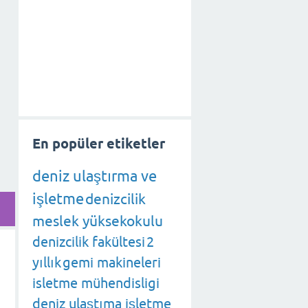
En popüler etiketler
deniz ulaştırma ve
işletme
denizcilik
meslek yüksekokulu
denizcilik fakültesi
2
yıllık
gemi makineleri
isletme mühendisligi
deniz ulaştıma işletme