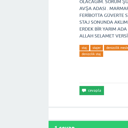
OLACAĞIM. SORUM ŞU 
AVŞA ADASI . MARMAR
FERİBOTTA GÜVERTE S
STAJ SONUNDA AKLIMI
ERDEK BİR YARIM ADA
ALLAH SELAMET VERS
staj
stajer
denizcilik mes
denizcilik staj