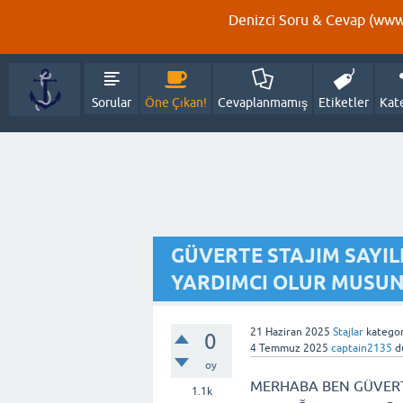
Denizci Soru & Cevap (www.
Sorular
Öne Çıkan!
Cevaplanmamış
Etiketler
Kat
GÜVERTE STAJIM SAYIL
YARDIMCI OLUR MUSUN
21 Haziran 2025
Stajlar
kategor
0
4 Temmuz 2025
captain2135
d
oy
MERHABA BEN GÜVERTE
1.1k