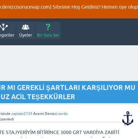
denizcisorucevap.com) Sitesine Hoş Geldiniz! Hemen üye olup p
egoriler
Üyeler
Bir Soru Sor
IR MI GEREKLİ ŞARTLARI KARŞILIYOR MU
UZ ACİL TEŞEKKÜRLER
isinde
captain2135
Acemi Denizci
sordu
üzenledi
 STAJYERİYİM BİTİRİNCE 3000 GRT VARDİYA ZABİTİ