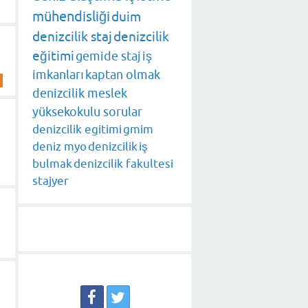
mühendisliği
duim
denizcilik staj
denizcilik
eğitimi
gemide staj
iş
imkanları
kaptan olmak
denizcilik meslek
yüksekokulu sorular
denizcilik egitimi
gmim
deniz myo
denizcilik
iş
bulmak
denizcilik fakultesi
stajyer