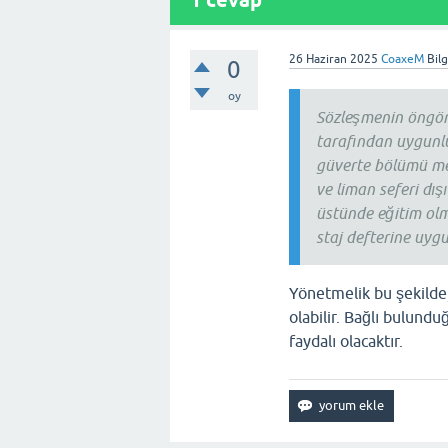
1
cevap
26 Haziran 2025
CoaxeM
Bil
0
oy
Sözleşmenin öngör
tarafından uygunlu
güverte bölümü mez
ve liman seferi dı
üstünde eğitim olm
staj defterine uyg
Yönetmelik bu şekilde, 
olabilir. Bağlı bulun
faydalı olacaktır.