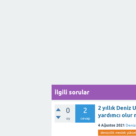
İlgili sorular
2 yıllık Deniz
0
2
yardımcı olur
oy
cevap
4 Ağustos 2021
Denizc
denizcilik meslek yüks