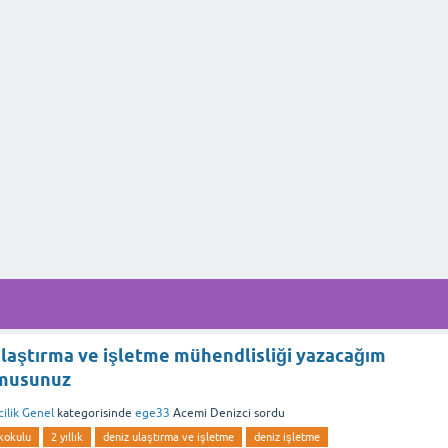
 Ulaştırma ve işletme mühendlisliği yazacağım
 musunuz
ilik Genel
kategorisinde
ege33
Acemi Denizci
sordu
ekokulu
2 yıllık
deniz ulaştırma ve işletme
deniz işletme