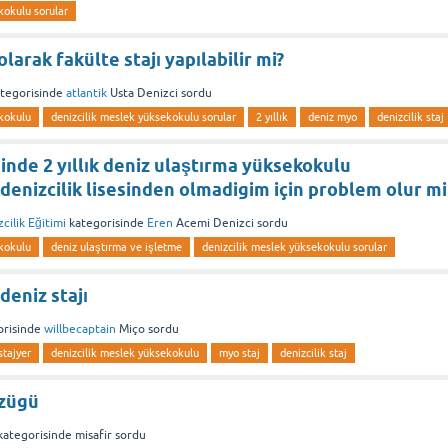
kokulu sorular
olarak fakülte stajı yapılabilir mi?
tegorisinde
atlantik
Usta Denizci
sordu
ekokulu
denizcilik meslek yüksekokulu sorular
2 yıllık
deniz myo
denizcilik staj
inde 2 yıllık deniz ulaştırma yüksekokulu
enizcilik lisesinden olmadigim için problem olur mi
cilik Eğitimi
kategorisinde
Eren
Acemi Denizci
sordu
ekokulu
deniz ulaştırma ve işletme
denizcilik meslek yüksekokulu sorular
eniz stajı
risinde
willbecaptain
Miço
sordu
stajyer
denizcilik meslek yüksekokulu
myo staj
denizcilik staj
üzügü
ategorisinde
misafir
sordu