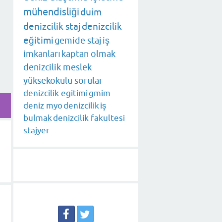
mühendisliği
duim
denizcilik staj
denizcilik
eğitimi
gemide staj
iş
imkanları
kaptan olmak
denizcilik meslek
yüksekokulu sorular
denizcilik egitimi
gmim
deniz myo
denizcilik
iş
bulmak
denizcilik fakultesi
stajyer