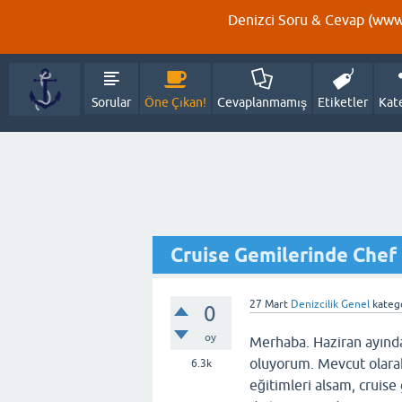
Denizci Soru & Cevap (www.
Sorular
Öne Çıkan!
Cevaplanmamış
Etiketler
Kat
Cruise Gemilerinde Chef
27 Mart
Denizcilik Genel
katego
0
oy
Merhaba. Haziran ayınd
oluyorum. Mevcut olarak 
6.3k
eğitimleri alsam, cruis