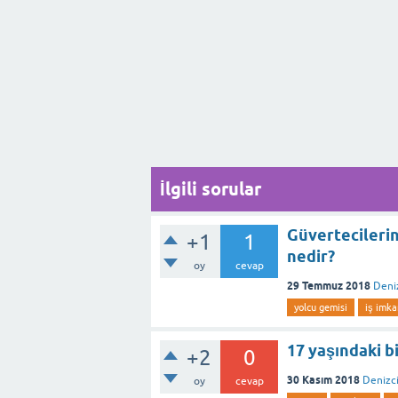
İlgili sorular
Güvertecilerin
+1
1
nedir?
oy
cevap
29 Temmuz 2018
Deniz
yolcu gemisi
iş imka
17 yaşındaki b
+2
0
30 Kasım 2018
Denizci
oy
cevap