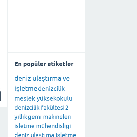
En popüler etiketler
deniz ulaştırma ve
işletme
denizcilik
meslek yüksekokulu
denizcilik fakültesi
2
yıllık
gemi makineleri
isletme mühendisligi
deniz ulaştıma işletme