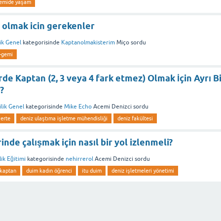
emide yaşam
 olmak icin gerekenler
ik Genel
kategorisinde
Kaptanolmakisterim
Miço
sordu
e-gemi
de Kaptan (2, 3 veya 4 fark etmez) Olmak İçin Ayrı B
?
lik Genel
kategorisinde
Mike Echo
Acemi Denizci
sordu
erte
deniz ulaştıma işletme mühendisliği
deniz fakültesi
nde çalışmak için nasıl bir yol izlenmeli?
ik Eğitimi
kategorisinde
nehirrerol
Acemi Denizci
sordu
 kaptan
duim kadın öğrenci
itu duim
deniz işletmeleri yönetimi