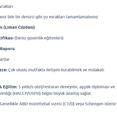
vrakları
nız bile bir denizci gibi şu evrakları tamamlamalısınız:
ı (Liman Cüzdanı)
ifikası
(Deniz güvenlik eğitimleri)
 Raporu
artlar
zce:
Çok uluslu mutfakta iletişim kurabilmek ve mülakatı
& Eğitim:
5 yıldızlı otel/restoran deneyimi, aşçılık diploması ve
üvenliği (HACCP/USPH) bilgisi büyük avantaj sağlar.
Genellikle ABD mürettebat vizesi (C1/D) veya Schengen istenir