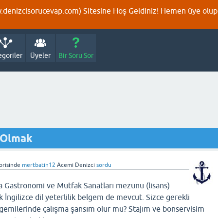
denizcisorucevap.com) Sitesine Hoş Geldiniz! Hemen üye olup p
egoriler
Üyeler
Bir Soru Sor
 Olmak
risinde
mertbatin12
Acemi Denizci
sordu
a Gastronomi ve Mutfak Sanatları mezunu (lisans)
İngilizce dil yeterlilik belgem de mevcut. Sizce gerekli
e gemilerinde çalışma şansım olur mu? Stajım ve bonservisim