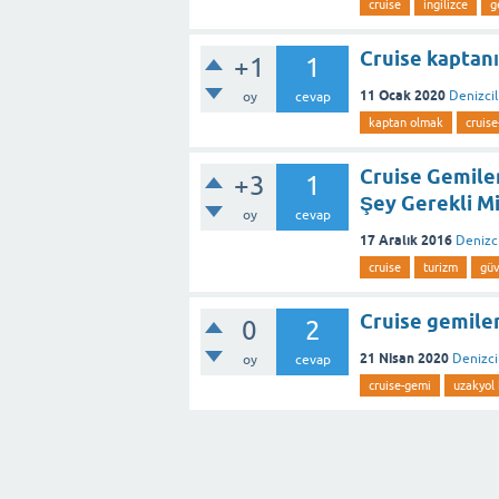
cruise
ingilizce
g
Cruise kaptanı
+1
1
11 Ocak 2020
Denizcil
oy
cevap
kaptan olmak
cruis
Cruise Gemiler
+3
1
Şey Gerekli Mi
oy
cevap
17 Aralık 2016
Denizci
cruise
turizm
güv
Cruise gemileri
0
2
21 Nisan 2020
Denizcil
oy
cevap
cruise-gemi
uzakyol