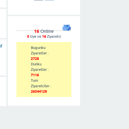
16
Online
0
Uye ve
16
Ziyaretci
ir
Bugunku
Ziyaretler :
2728
Dunku
Ziyaretler :
7116
Tum
Ziyaretciler :
26544128