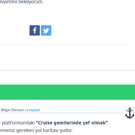
iyetimi bekliyorum.
p
Bilgin Denizci
cevapladı
p
platformundaki
"Cruise gemilerinde şef olmak"
emeniz gereken yol haritası şudur: