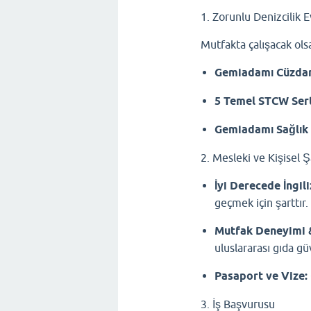
1. Zorunlu Denizcilik E
Mutfakta çalışacak olsa
Gemiadamı Cüzdan
5 Temel STCW Sert
Gemiadamı Sağlık
2. Mesleki ve Kişisel Ş
İyi Derecede İngili
geçmek için şarttır.
Mutfak Deneyimi 
uluslararası gıda g
Pasaport ve Vize:
3. İş Başvurusu