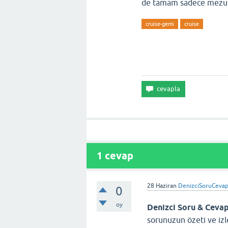
de tamam sadece mezun
cruise-gemi
cruise
1
cevap
28 Haziran
DenizciSoruCeva
0
oy
Denizci Soru & Ceva
sorunuzun özeti ve izl