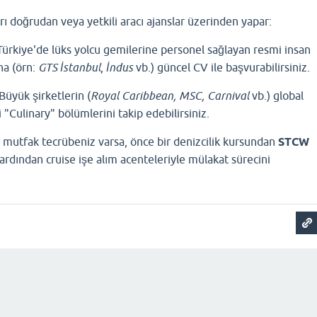
arı doğrudan veya yetkili aracı ajanslar üzerinden yapar:
ürkiye'de lüks yolcu gemilerine personel sağlayan resmi insan
na (örn:
GTS İstanbul
,
İndus
vb.) güncel CV ile başvurabilirsiniz.
Büyük şirketlerin (
Royal Caribbean, MSC, Carnival
vb.) global
i "Culinary" bölümlerini takip edebilirsiniz.
e mutfak tecrübeniz varsa, önce bir denizcilik kursundan
STCW
 ardından cruise işe alım acenteleriyle mülakat sürecini