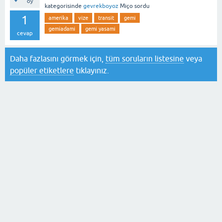
oy
kategorisinde
gevrekboyoz
Miço
sordu
1
amerika
vize
transit
gemi
gemiadami
gemi yasami
cevap
Daha fazlasını görmek için,
tüm soruların listesine
veya
popüler etiketlere
tıklayınız.