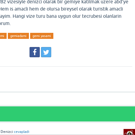
B2 vizesiyle denizci olarak bir gemiye katilmak uzere abd'ye
Hem is amacli hem de olursa bireysel olarak turistik amacli
yim. Hangi vize turu bana uygun olur tecrubesi olanlarin
orum.
emi
gemiadami
gemi yasami
n Denizci
cevapladı