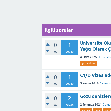
İlgili sorular
Üniversite Ok
0
1
Yağcı Olarak 
oy
cevap
4 Ekim 2025
Denizcili
gemiadami
C1/D Vizesind
0
1
5 Kasım 2018
Denizcil
oy
cevap
Gözü denizler
0
2
2 Temmuz 2021
Denizc
oy
cevap
gemici
yeni
gemi