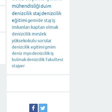
mühendisliği
duim
denizcilik staj
denizcilik
eğitimi
gemide staj
iş
imkanları
kaptan olmak
denizcilik meslek
yüksekokulu sorular
denizcilik egitimi
gmim
deniz myo
denizcilik
iş
bulmak
denizcilik fakultesi
stajyer