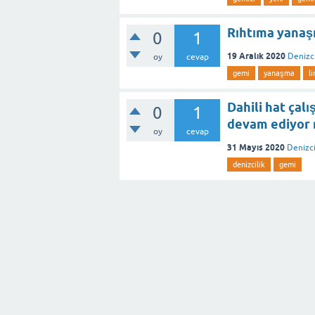
Rıhtıma yana
0
1
19 Aralık 2020
Denizci
oy
cevap
gemi
yanaşma
l
Dahili hat çal
0
1
devam ediyor
oy
cevap
31 Mayıs 2020
Denizci
denizcilik
gemi