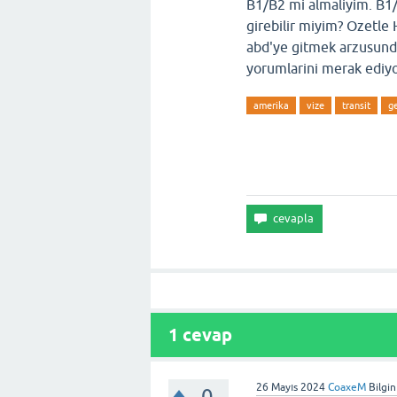
B1/B2 mi almaliyim. B1/
girebilir miyim? Ozetle 
abd'ye gitmek arzusunda
yorumlarini merak ediy
amerika
vize
transit
g
1
cevap
26 Mayıs 2024
CoaxeM
Bilgi
0