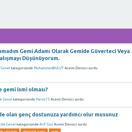
umadım Gemi Adamı Olarak Gemide Güverteci Veya
Çalışmayı Düşünüyorum.
k Genel
kategorisinde
MuhammedBULUT
Acemi Denizci
sordu
e gemi ismi olması?
ik Genel
kategorisinde
Parviz13
Acemi Denizci
sordu
de olan genç dostunuza yardımcı olur musunuz
ilik Genel
kategorisinde
Arif Gün
Acemi Denizci
sordu
de çalışmak
denizcilik kursu
gemi