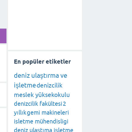
En popüler etiketler
deniz ulaştırma ve
işletme
denizcilik
meslek yüksekokulu
denizcilik fakültesi
2
yıllık
gemi makineleri
isletme mühendisligi
deniz ulaştıma işletme