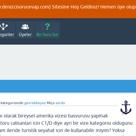
denizcisorucevap.com) Sitesine Hoş Geldiniz! Hemen üye olup p
egoriler
Üyeler
Bir Soru Sor
kategorisinde
gevrekboyoz
Miço
sordu
mi olarak bireysel amerika vizesi basvurusu yapmak
toru calisanlari icin C1/D diye ayri bir vize kategorisi oldugunu
 ileride turistik seyahat icin de kullanabilir miyim? Yoksa