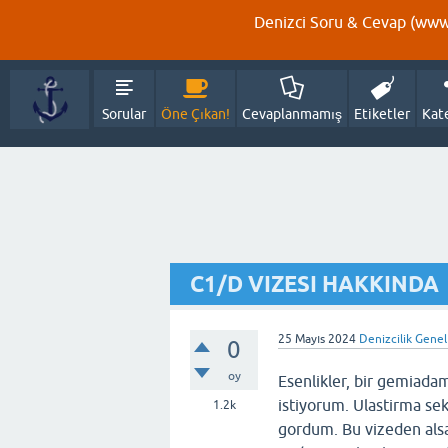
Denizci Soru & Cevap (www.
Sorular
Öne Çıkan!
Cevaplanmamış
Etiketler
Kat
C1/D VIZESI HAKKINDA
25 Mayıs 2024
Denizcilik Genel
0
oy
Esenlikler, bir gemiada
istiyorum. Ulastirma sek
1.2k
gordum. Bu vizeden alsam