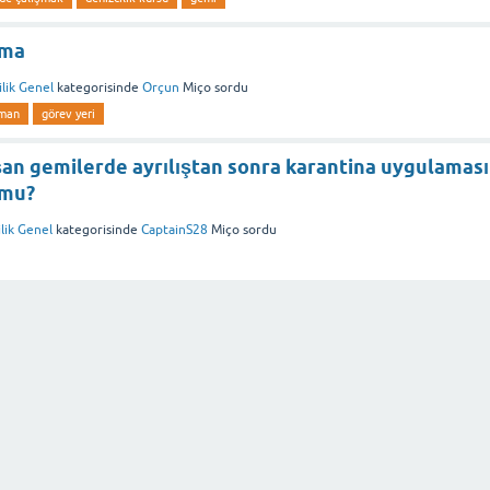
şma
lik Genel
kategorisinde
Orçun
Miço
sordu
iman
görev yeri
ışan gemilerde ayrılıştan sonra karantina uygulaması
 mu?
lik Genel
kategorisinde
CaptainS28
Miço
sordu