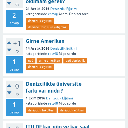
okumam gerek?
oy
21 Aralık 2016
Denizcilik Eğitimi
2
kategorisinde
esmajj
Acemi Denizci
sordu
denizcilik eğitimi
cevap
denizde uzun süre çalışmak
Girne Amerikan
+1
14 Aralık 2016
Denizcilik Eğitimi
oy
kategorisinde
reiz48
Miço
sordu
1
gaü
girne amerikan
gaü denizcilik
denizcilik eğitimi
cevap
Denizcilikte üniversite
0
farkı var mıdır?
oy
1 Ekim 2016
Denizcilik Eğitimi
1
kategorisinde
reiz48
Miço
sordu
denizcilik fakultesi
denizcilik eğitimi
cevap
ITU DF kac gün ve kac saat