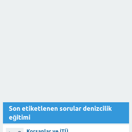
Son etiketlenen sorular denizcilik
eğitimi
Korsanlar ve İTÜ