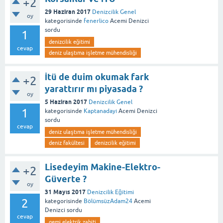
+2
29 Haziran 2017
Denizcilik Genel
oy
kategorisinde
fenerlico
Acemi Denizci
sordu
1
denizcilik eğitimi
cevap
deniz ulaştıma işletme mühendisliği
İtü de duim okumak fark
+2
yarattırır mı piyasada ?
oy
5 Haziran 2017
Denizcilik Genel
1
kategorisinde
Kaptanadayı
Acemi Denizci
sordu
cevap
deniz ulaştıma işletme mühendisliği
deniz fakültesi
denizcilik eğitimi
Lisedeyim Makine-Elektro-
+2
Güverte ?
oy
31 Mayıs 2017
Denizcilik Eğitimi
2
kategorisinde
BölümsüzAdam24
Acemi
Denizci
sordu
cevap
gemi elektrik zabiti