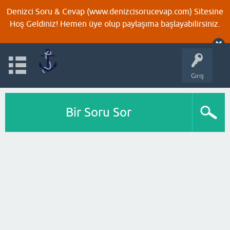
Denizci Soru & Cevap (www.denizcisorucevap.com) Sitesine
Hoş Geldiniz! Hemen üye olup paylaşıma başlayabilirsiniz.
Giriş
Bir Soru Sor