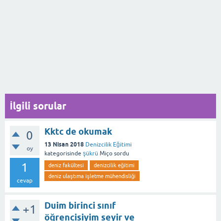
İlgili sorular
Kktc de okumak
0
13 Nisan 2018
Denizcilik Eğitimi
oy
kategorisinde
şükrü
Miço
sordu
1
deniz fakültesi
denizcilik eğitimi
deniz ulaştıma işletme mühendisliği
cevap
Duim birinci sınıf
+1
öğrencisiyim seyir ve