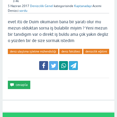
3.4k
5 Haziran 2017
Denizcilik Genel
kategorisinde
Kaptanadayı
Acemi
Denizci
sordu
evet itü de Duim okumanın bana bir yaratı olur mu
mezun olduktan sorna iş bulabilir miyim ? Yeni mezun
bir tanıdıgım var o direkt iş buldu ama çok yakın degliz
o yüzden bir de size sormak istedim
deniz ulaştıma işletme mühendisliği
deniz fakültesi
denizcilik eğitimi