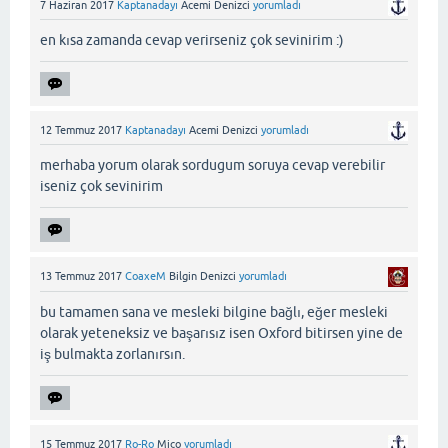
7 Haziran 2017
Kaptanadayı
Acemi Denizci
yorumladı
en kısa zamanda cevap verirseniz çok sevinirim :)
12 Temmuz 2017
Kaptanadayı
Acemi Denizci
yorumladı
merhaba yorum olarak sordugum soruya cevap verebilir
iseniz çok sevinirim
13 Temmuz 2017
CoaxeM
Bilgin Denizci
yorumladı
bu tamamen sana ve mesleki bilgine bağlı, eğer mesleki
olarak yeteneksiz ve başarısız isen Oxford bitirsen yine de
iş bulmakta zorlanırsın.
15 Temmuz 2017
Ro-Ro
Miço
yorumladı