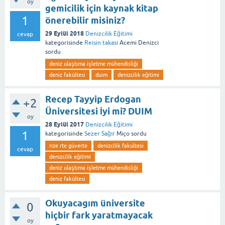
oy
gemicilik için kaynak kitap
1
önerebilir misiniz?
29 Eylül 2018
Denizcilik Eğitimi
cevap
kategorisinde
Reisin takası
Acemi Denizci
sordu
deniz ulaştıma işletme mühendisliği
deniz fakültesi
duim
denizcilik eğitimi
Recep Tayyip Erdogan
+2
Üniversitesi İyi mi? DUIM
oy
28 Eylül 2017
Denizcilik Eğitimi
1
kategorisinde
Sezer Sağır
Miço
sordu
rize rte güverte
denizcilik fakultesi
cevap
denizcilik eğitimi
deniz ulaştıma işletme mühendisliği
deniz fakültesi
Okuyacagım üniversite
0
hiçbir fark yaratmayacak
oy