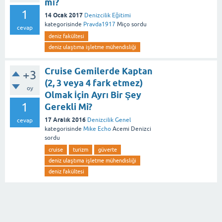
mı?
1
14 Ocak 2017
Denizcilik Eğitimi
kategorisinde
Pravda1917
Miço
sordu
cevap
deniz fakültesi
deniz ulaştıma işletme mühendisliği
Cruise Gemilerde Kaptan
+3
(2, 3 veya 4 fark etmez)
oy
Olmak İçin Ayrı Bir Şey
1
Gerekli Mi?
17 Aralık 2016
Denizcilik Genel
cevap
kategorisinde
Mike Echo
Acemi Denizci
sordu
cruise
turizm
güverte
deniz ulaştıma işletme mühendisliği
deniz fakültesi