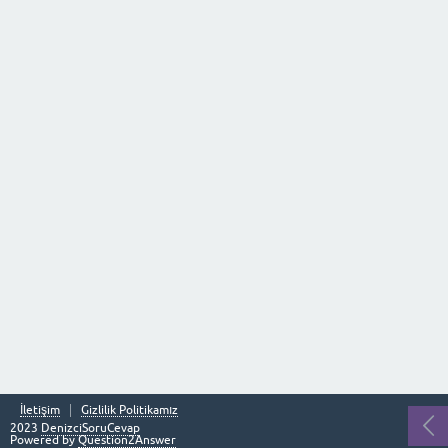
İletişim
Gizlilik Politikamız
2023
DenizciSoruCevap
Powered by
Question2Answer