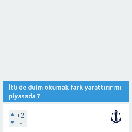
İtü de duim okumak fark yarattırır mı
piyasada ?
+2
oy