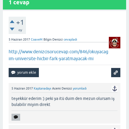
1
cevap
+1
oy
5 Haziran 2017
CoaxeM
Bilgin Denizci
cevapladı
http://www.denizcisorucevap.com/846/okuyacag
im-universite-hicbir-fark-yaratmayacak-mi
5 Haziran 2017
Kaptanadayı
Acemi Denizci
yorumladı
teşekkür ederim :) peki ya itü duim den mezun olursam iş
bulabilir miyim direkt