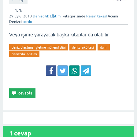
oy
1.7k
29 Eylül 2018
Denizcilik Eğitimi
kategorisinde
Reisin takası
Acemi
Denizci
sordu
Veya işime yarayacak başka kitaplar da olabilir
deniz ulaştıma işletme mühendisliği
deniz fakültesi
duim
denizcilik eğitimi
1
cevap