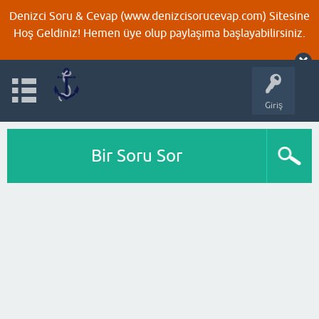
Denizci Soru & Cevap (www.denizcisorucevap.com) Sitesine
Hoş Geldiniz! Hemen üye olup paylaşıma başlayabilirsiniz.
Giriş
Bir Soru Sor