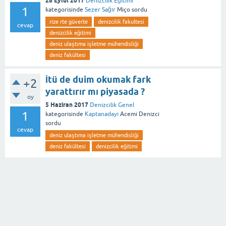
28 Eylül 2017
Denizcilik Eğitimi
1
kategorisinde
Sezer Sağır
Miço
sordu
rize rte güverte
denizcilik fakultesi
cevap
denizcilik eğitimi
deniz ulaştıma işletme mühendisliği
deniz fakültesi
İtü de duim okumak fark
+2
yarattırır mı piyasada ?
oy
5 Haziran 2017
Denizcilik Genel
1
kategorisinde
Kaptanadayı
Acemi Denizci
sordu
cevap
deniz ulaştıma işletme mühendisliği
deniz fakültesi
denizcilik eğitimi