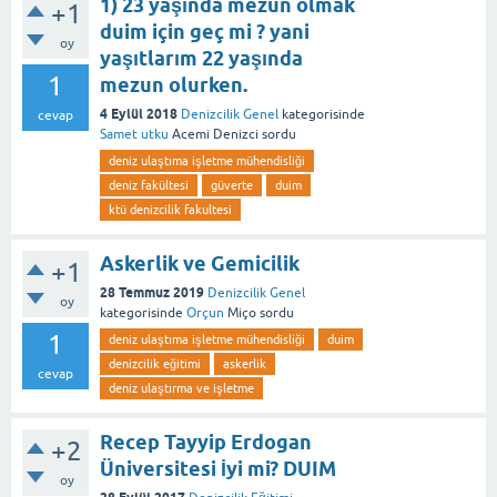
1) 23 yaşında mezun olmak
+1
duim için geç mi ? yani
oy
yaşıtlarım 22 yaşında
1
mezun olurken.
4 Eylül 2018
Denizcilik Genel
kategorisinde
cevap
Samet utku
Acemi Denizci
sordu
deniz ulaştıma işletme mühendisliği
deniz fakültesi
güverte
duim
ktü denizcilik fakultesi
Askerlik ve Gemicilik
+1
28 Temmuz 2019
Denizcilik Genel
oy
kategorisinde
Orçun
Miço
sordu
1
deniz ulaştıma işletme mühendisliği
duim
denizcilik eğitimi
askerlik
cevap
deniz ulaştırma ve işletme
Recep Tayyip Erdogan
+2
Üniversitesi İyi mi? DUIM
oy