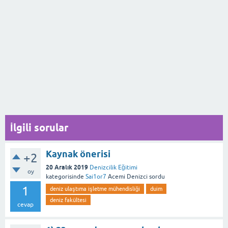
İlgili sorular
Kaynak önerisi
+2
20 Aralık 2019
Denizcilik Eğitimi
oy
kategorisinde
Sai1or7
Acemi Denizci
sordu
1
deniz ulaştıma işletme mühendisliği
duim
deniz fakültesi
cevap