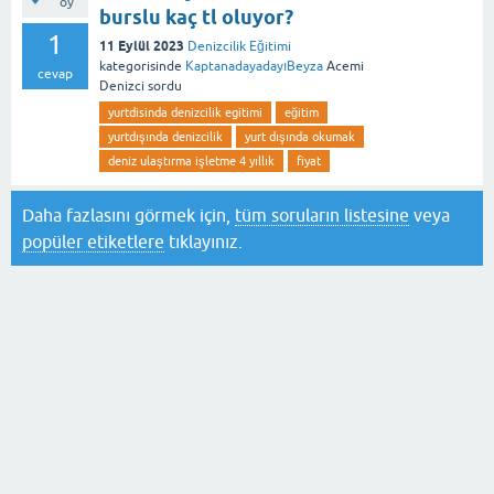
oy
burslu kaç tl oluyor?
1
11 Eylül 2023
Denizcilik Eğitimi
kategorisinde
KaptanadayadayıBeyza
Acemi
cevap
Denizci
sordu
yurtdisinda denizcilik egitimi
eğitim
yurtdışında denizcilik
yurt dışında okumak
deniz ulaştırma işletme 4 yıllık
fiyat
Daha fazlasını görmek için,
tüm soruların listesine
veya
popüler etiketlere
tıklayınız.