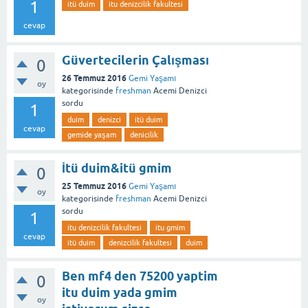
1
itü duim
itu denizcilik fakultesi
cevap
Güvertecilerin Çalışması
0
26 Temmuz 2016
Gemi Yaşamı
oy
kategorisinde
freshman
Acemi Denizci
sordu
1
duim
denizci
itü duim
cevap
gemide yaşam
denicilik
İtü duim&itü gmim
0
25 Temmuz 2016
Gemi Yaşamı
oy
kategorisinde
freshman
Acemi Denizci
sordu
1
itu denizcilik fakultesi
itu gmim
cevap
itü duim
denizcilik fakultesi
duim
Ben mf4 den 75200 yaptim
0
itu duim yada gmim
oy