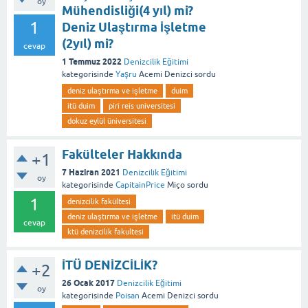
oy
Mühendisliği(4 yıl) mi?
1
Deniz Ulaştırma İşletme
(2yıl) mi?
cevap
1 Temmuz 2022
Denizcilik Eğitimi
kategorisinde
Yaşru
Acemi Denizci
sordu
deniz ulaştırma ve işletme
duim
itü duim
piri reis universitesi
dokuz eylül üniversitesi
Fakülteler Hakkında
+1
7 Haziran 2021
Denizcilik Eğitimi
oy
kategorisinde
CapitainPrice
Miço
sordu
1
denizcilik fakültesi
deniz ulaştırma ve işletme
itü duim
cevap
ktü denizcilik fakultesi
İTÜ DENİZCİLİK?
+2
26 Ocak 2017
Denizcilik Eğitimi
oy
kategorisinde
Poisan
Acemi Denizci
sordu