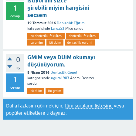
istiyorum sizce
1
girebilirmiyim hangisini
secsem
cevap
19 Temmuz 2016
Denizcilik Eğitimi
kategorisinde
Laroz53
Miço
sordu
itu denizcilik fakultesi
denizcilik fakultesi
itu gmim
itü duim
denizcilik egitimi
GMİM veya DUİM okumayı
0
düşünüyorum.
oy
8 Nisan 2016
Denizcilik Genel
1
kategorisinde
ugura1903
Acemi Denizci
sordu
cevap
itü duim
itu gmim
Daha fazlasını görmek için,
tüm soruların listesine
veya
popüler etiketlere
tıklayınız.