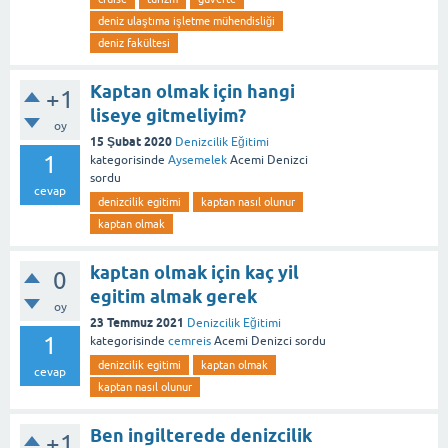
deniz ulaştıma işletme mühendisliği
deniz fakültesi
Kaptan olmak için hangi
+1
liseye gitmeliyim?
oy
15 Şubat 2020
Denizcilik Eğitimi
1
kategorisinde
Aysemelek
Acemi Denizci
sordu
cevap
denizcilik egitimi
kaptan nasıl olunur
kaptan olmak
kaptan olmak için kaç yil
0
egitim almak gerek
oy
23 Temmuz 2021
Denizcilik Eğitimi
1
kategorisinde
cemreis
Acemi Denizci
sordu
denizcilik egitimi
kaptan olmak
cevap
kaptan nasıl olunur
Ben ingilterede denizcilik
+1