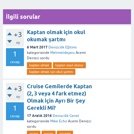
İlgili sorular
Kaptan olmak için okul
+3
okumak şartmı
oy
6 Mart 2017
Denizcilik Eğitimi
1
kategorisinde
Mehmetdejavu
Acemi
Denizci
sordu
cevap
kaptan olmak
kaptan nasıl olunur
kaptan olmak için okul şartmı
Cruise Gemilerde Kaptan
+3
(2, 3 veya 4 fark etmez)
oy
Olmak İçin Ayrı Bir Şey
1
Gerekli Mi?
17 Aralık 2016
Denizcilik Genel
cevap
kategorisinde
Mike Echo
Acemi Denizci
sordu
cruise
turizm
güverte