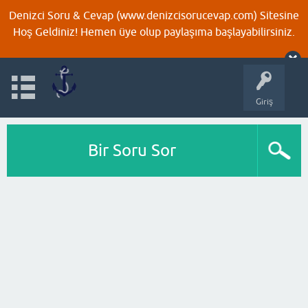
Denizci Soru & Cevap (www.denizcisorucevap.com) Sitesine
Hoş Geldiniz! Hemen üye olup paylaşıma başlayabilirsiniz.
Giriş
Bir Soru Sor