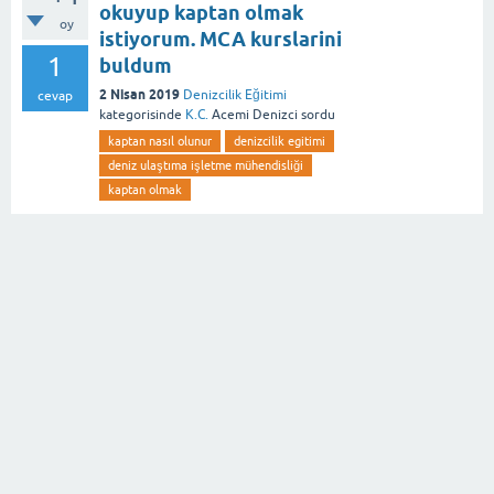
okuyup kaptan olmak
oy
istiyorum. MCA kurslarini
1
buldum
2 Nisan 2019
Denizcilik Eğitimi
cevap
kategorisinde
K.C.
Acemi Denizci
sordu
kaptan nasıl olunur
denizcilik egitimi
deniz ulaştıma işletme mühendisliği
kaptan olmak