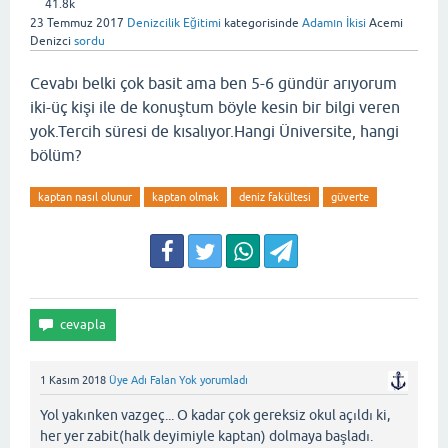
41.8k
23 Temmuz 2017
Denizcilik Eğitimi
kategorisinde
Adamın İkisi
Acemi
Denizci
sordu
Cevabı belki çok basit ama ben 5-6 gündür arıyorum
iki-üç kişi ile de konuştum böyle kesin bir bilgi veren
yok.Tercih süresi de kısalıyor.Hangi Üniversite, hangi
bölüm?
kaptan nasıl olunur
kaptan olmak
deniz fakültesi
güverte
1 Kasım 2018
Üye Adı Falan Yok
yorumladı
Yol yakınken vazgeç... O kadar çok gereksiz okul açıldı ki,
her yer zabit(halk deyimiyle kaptan) dolmaya başladı.