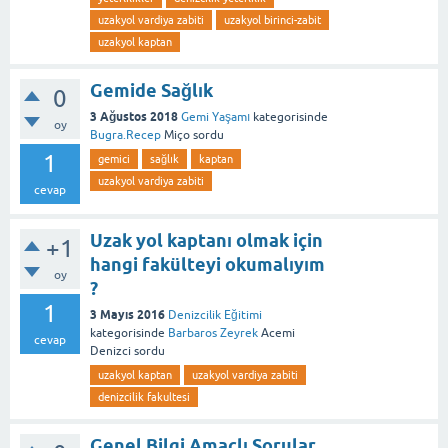
uzakyol vardiya zabiti
uzakyol birinci-zabit
uzakyol kaptan
Gemide Sağlık
0
3 Ağustos 2018
Gemi Yaşamı
kategorisinde
oy
Bugra.Recep
Miço
sordu
1
gemici
sağlık
kaptan
uzakyol vardiya zabiti
cevap
Uzak yol kaptanı olmak için
+1
hangi fakülteyi okumalıyım
oy
?
1
3 Mayıs 2016
Denizcilik Eğitimi
kategorisinde
Barbaros Zeyrek
Acemi
cevap
Denizci
sordu
uzakyol kaptan
uzakyol vardiya zabiti
denizcilik fakultesi
Genel Bilgi Amaçlı Sorular