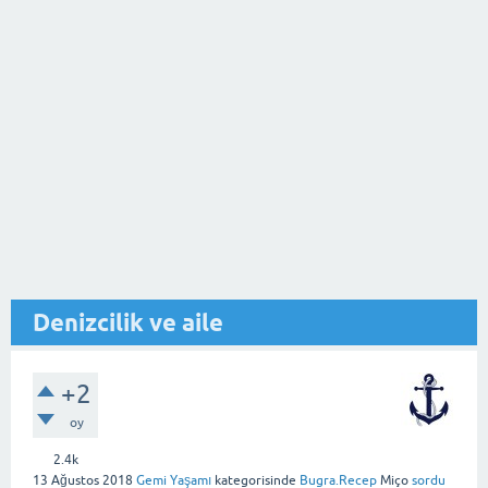
Denizcilik ve aile
+2
oy
2.4k
13 Ağustos 2018
Gemi Yaşamı
kategorisinde
Bugra.Recep
Miço
sordu