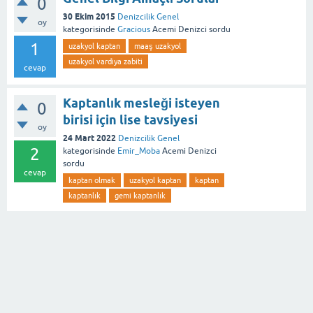
0
30 Ekim 2015
Denizcilik Genel
oy
kategorisinde
Gracious
Acemi Denizci
sordu
1
uzakyol kaptan
maaş uzakyol
uzakyol vardiya zabiti
cevap
Kaptanlık mesleği isteyen
0
birisi için lise tavsiyesi
oy
24 Mart 2022
Denizcilik Genel
2
kategorisinde
Emir_Moba
Acemi Denizci
sordu
cevap
kaptan olmak
uzakyol kaptan
kaptan
kaptanlık
gemi kaptanlık