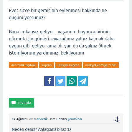
Evet sizce bir gemicinin evlenmesi hakkında ne
düşünüyorsunuz?
Bana imkansız geliyor , yaşamım boyunca birinin
görmek için günleri sayacağıma yalnız kalmak daha
uygun gibi geliyor ama bir yan da da yalnız ölmek
istemiyorum,yardımınızı bekliyorum
denizcilik egitimi
kaptan
uzakyol kaptan
uzakyol vardiya zabiti
14 Ağustos 2018
atlantik
Usta Denizci
yorumladı
Neden deniz? Anlatsana biraz :D