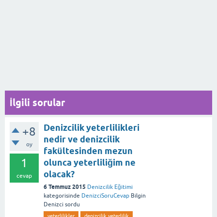
İlgili sorular
Denizcilik yeterlilikleri
+8
nedir ve denizcilik
oy
fakültesinden mezun
1
olunca yeterliliğim ne
olacak?
cevap
6 Temmuz 2015
Denizcilik Eğitimi
kategorisinde
DenizciSoruCevap
Bilgin
Denizci
sordu
yeterlilikler
denizcilik yeterlilik