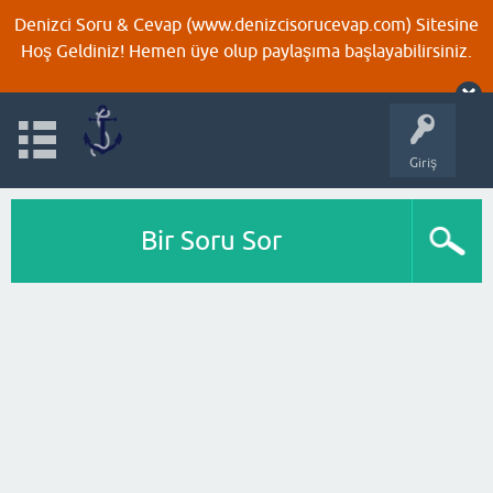
Denizci Soru & Cevap (www.denizcisorucevap.com) Sitesine
Hoş Geldiniz! Hemen üye olup paylaşıma başlayabilirsiniz.
Giriş
Bir Soru Sor