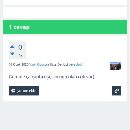
1
cevap
0
oy
16 Ocak 2020
Vinyl Obscura
Usta Denizci
cevapladı
Gemide çalışıpta eşi, cocugu olan cok var(: