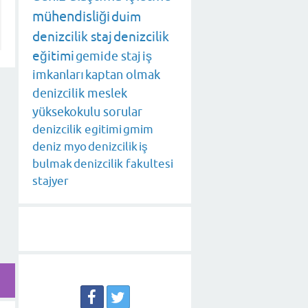
mühendisliği
duim
denizcilik staj
denizcilik
eğitimi
gemide staj
iş
imkanları
kaptan olmak
denizcilik meslek
yüksekokulu sorular
denizcilik egitimi
gmim
deniz myo
denizcilik
iş
bulmak
denizcilik fakultesi
stajyer