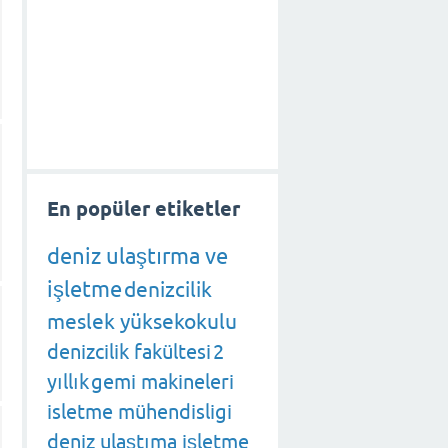
En popüler etiketler
deniz ulaştırma ve
işletme
denizcilik
meslek yüksekokulu
denizcilik fakültesi
2
yıllık
gemi makineleri
isletme mühendisligi
deniz ulaştıma işletme