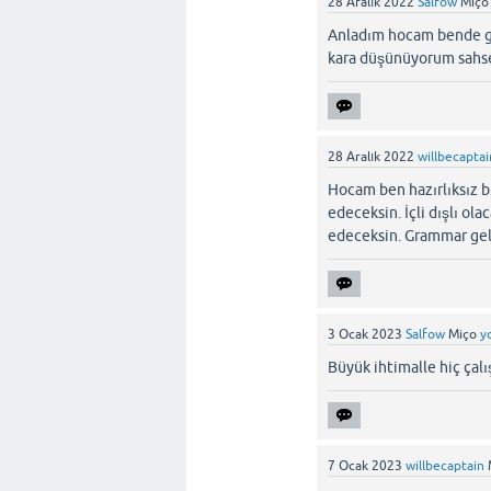
28 Aralık 2022
Salfow
Miço
Anladım hocam bende gm
kara düşünüyorum sahs
28 Aralık 2022
willbecaptai
Hocam ben hazırlıksız b
edeceksin. İçli dışlı ol
edeceksin. Grammar geli
3 Ocak 2023
Salfow
Miço
y
Büyük ihtimalle hiç ça
7 Ocak 2023
willbecaptain