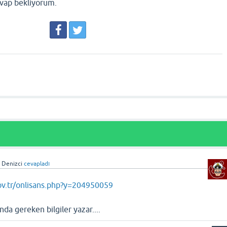
vap bekliyorum.
n Denizci
cevapladı
gov.tr/onlisans.php?y=204950059
nda gereken bilgiler yazar....