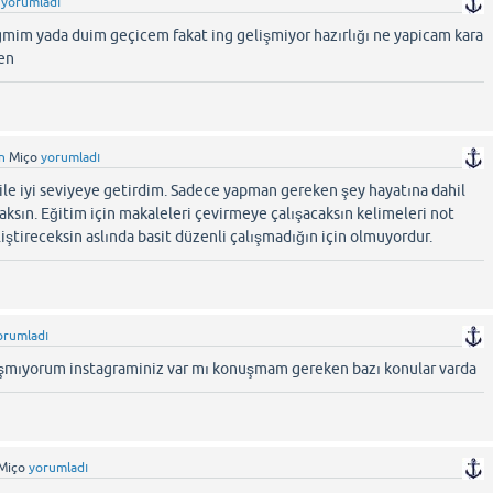
yorumladı
im yada duim geçicem fakat ing gelişmiyor hazırlığı ne yapicam kara
en
n
Miço
yorumladı
ile iyi seviyeye getirdim. Sadece yapman gereken şey hayatına dahil
acaksın. Eğitim için makaleleri çevirmeye çalışacaksın kelimeleri not
ştireceksin aslında basit düzenli çalışmadığın için olmuyordur.
orumladı
lışmıyorum instagraminiz var mı konuşmam gereken bazı konular varda
Miço
yorumladı