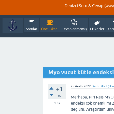
Denizci Soru & Cevap (www.
Sorular
Öne Çıkan!
Cevaplanmamış
Etiketler
Kat
Myo vucut kütle endeksi
25 Aralık 2022
Denizcilik Eğiti
+1
oy
Merhaba, Piri Reis MYO
endeksi çok önemli mi 2
1.8k
değilim. Araştırdım üniv