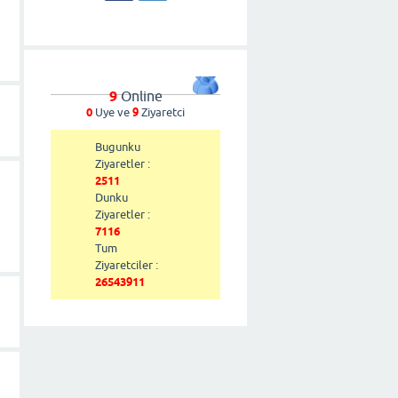
9
Online
0
Uye ve
9
Ziyaretci
Bugunku
Ziyaretler :
2511
Dunku
Ziyaretler :
7116
Tum
Ziyaretciler :
26543911