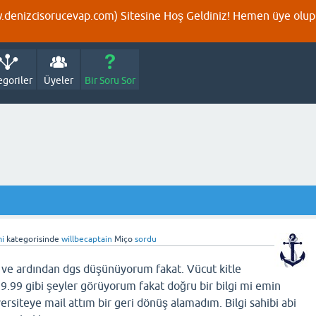
denizcisorucevap.com) Sitesine Hoş Geldiniz! Hemen üye olup p
egoriler
Üyeler
Bir Soru Sor
mi
kategorisinde
willbecaptain
Miço
sordu
 ve ardından dgs düşünüyorum fakat. Vücut kitle
9.99 gibi şeyler görüyorum fakat doğru bir bilgi mi emin
ersiteye mail attım bir geri dönüş alamadım. Bilgi sahibi abi