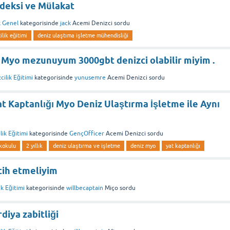
ndeksi ve Mülakat
k Genel
kategorisinde
jack
Acemi Denizci
sordu
ilik eğitimi
deniz ulaştıma işletme mühendisliği
e Myo mezunuyum 3000gbt denizci olabilir miyim .
cilik Eğitimi
kategorisinde
yunusemre
Acemi Denizci
sordu
t Kaptanlığı Myo Deniz Ulaştırma İşletme ile Aynı
lik Eğitimi
kategorisinde
GençOfficer
Acemi Denizci
sordu
ekokulu
2 yıllık
deniz ulaştırma ve işletme
deniz myo
yat kaptanlığı
cih etmeliyim
ik Eğitimi
kategorisinde
willbecaptain
Miço
sordu
diya zabitliği