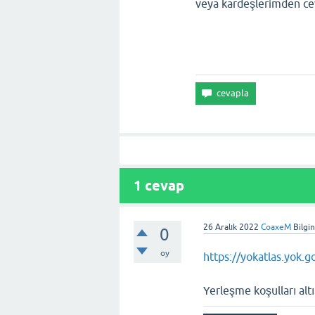
veya kardeşlerimden ce
1
cevap
26 Aralık 2022
CoaxeM
Bilgi
0
oy
https://yokatlas.yok.
Yerleşme koşulları altı