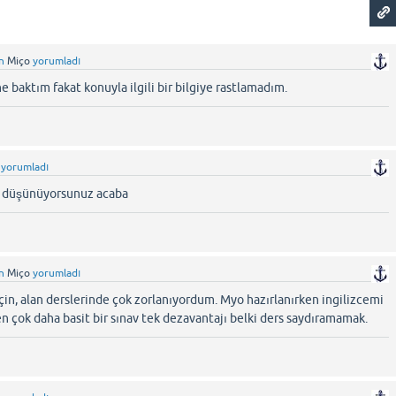
n
Miço
yorumladı
 baktım fakat konuyla ilgili bir bilgiye rastlamadım.
yorumladı
s düşünüyorsunuz acaba
n
Miço
yorumladı
çin, alan derslerinde çok zorlanıyordum. Myo hazırlanırken ingilizcemi
en çok daha basit bir sınav tek dezavantajı belki ders saydıramamak.