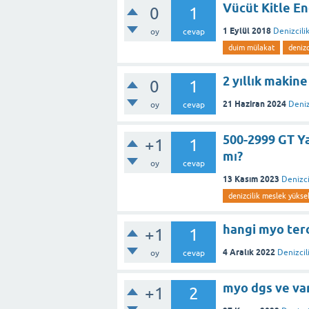
Vücüt Kitle E
0
1
1 Eylül 2018
Denizcili
oy
cevap
duim mülakat
denizc
2 yıllık makin
0
1
21 Haziran 2024
Deniz
oy
cevap
500-2999 GT Ya
+1
1
mı?
oy
cevap
13 Kasım 2023
Denizci
denizcilik meslek yüks
hangi myo ter
+1
1
4 Aralık 2022
Denizcil
oy
cevap
myo dgs ve var
+1
2