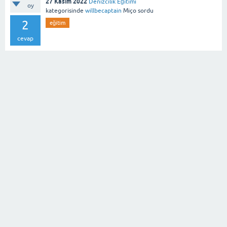
27 Kasım 2022
Denizcilik Eğitimi
oy
kategorisinde
willbecaptain
Miço
sordu
2
eğitim
cevap