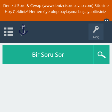
Denizci Soru & Cevap (www.denizcisorucevap.com) Sitesine
Hoş Geldiniz! Hemen üye olup paylaşıma başlayabilirsiniz.
Giriş
Bir Soru Sor