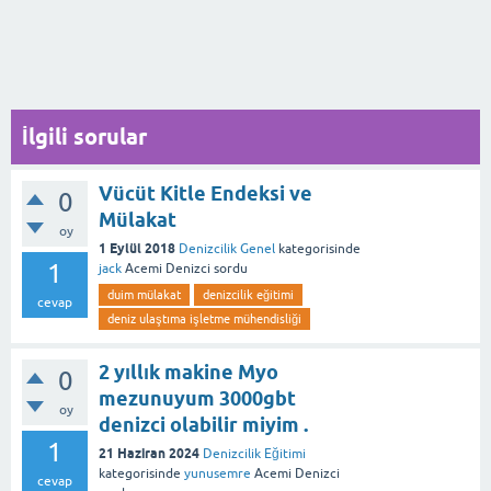
İlgili sorular
Vücüt Kitle Endeksi ve
0
Mülakat
oy
1 Eylül 2018
Denizcilik Genel
kategorisinde
1
jack
Acemi Denizci
sordu
duim mülakat
denizcilik eğitimi
cevap
deniz ulaştıma işletme mühendisliği
2 yıllık makine Myo
0
mezunuyum 3000gbt
oy
denizci olabilir miyim .
1
21 Haziran 2024
Denizcilik Eğitimi
kategorisinde
yunusemre
Acemi Denizci
cevap