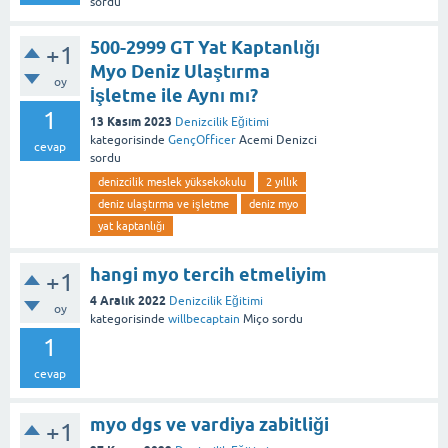
sordu
500-2999 GT Yat Kaptanlığı
+1
Myo Deniz Ulaştırma
oy
İşletme ile Aynı mı?
1
13 Kasım 2023
Denizcilik Eğitimi
kategorisinde
GençOfficer
Acemi Denizci
cevap
sordu
denizcilik meslek yüksekokulu
2 yıllık
deniz ulaştırma ve işletme
deniz myo
yat kaptanlığı
hangi myo tercih etmeliyim
+1
4 Aralık 2022
Denizcilik Eğitimi
oy
kategorisinde
willbecaptain
Miço
sordu
1
cevap
myo dgs ve vardiya zabitliği
+1