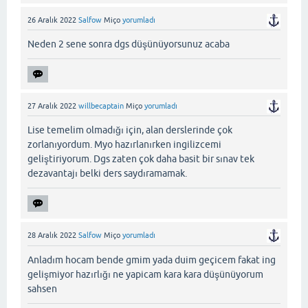
26 Aralık 2022
Salfow
Miço
yorumladı
Neden 2 sene sonra dgs düşünüyorsunuz acaba
27 Aralık 2022
willbecaptain
Miço
yorumladı
Lise temelim olmadığı için, alan derslerinde çok
zorlanıyordum. Myo hazırlanırken ingilizcemi
geliştiriyorum. Dgs zaten çok daha basit bir sınav tek
dezavantajı belki ders saydıramamak.
28 Aralık 2022
Salfow
Miço
yorumladı
Anladım hocam bende gmim yada duim geçicem fakat ing
gelişmiyor hazırlığı ne yapicam kara kara düşünüyorum
sahsen