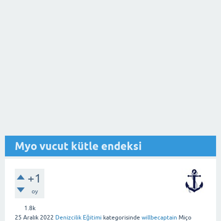
Myo vucut kütle endeksi
+1
oy
1.8k
25 Aralık 2022
Denizcilik Eğitimi
kategorisinde
willbecaptain
Miço