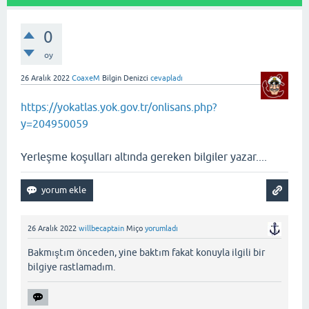
0
oy
26 Aralık 2022
CoaxeM
Bilgin Denizci
cevapladı
https://yokatlas.yok.gov.tr/onlisans.php?
y=204950059
Yerleşme koşulları altında gereken bilgiler yazar....
26 Aralık 2022
willbecaptain
Miço
yorumladı
Bakmıştım önceden, yine baktım fakat konuyla ilgili bir
bilgiye rastlamadım.