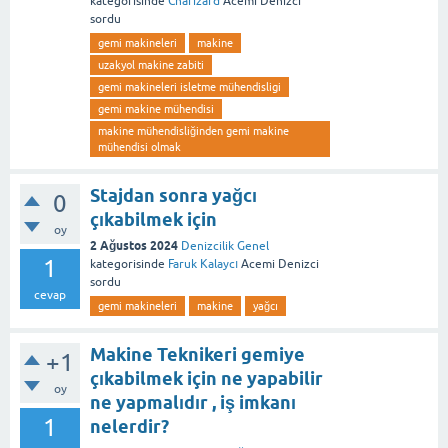
kategorisinde
Charizard
Acemi Denizci
sordu
gemi makineleri
makine
uzakyol makine zabiti
gemi makineleri isletme mühendisligi
gemi makine mühendisi
makine mühendisliğinden gemi makine
mühendisi olmak
Stajdan sonra yağcı
0
çıkabilmek için
oy
2 Ağustos 2024
Denizcilik Genel
1
kategorisinde
Faruk Kalaycı
Acemi Denizci
sordu
cevap
gemi makineleri
makine
yağcı
Makine Teknikeri gemiye
+1
çıkabilmek için ne yapabilir
oy
ne yapmalıdır , iş imkanı
1
nelerdir?