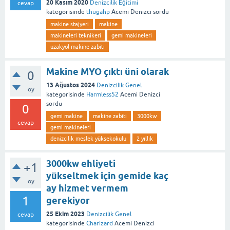
20 Kasım 2020
Denizcilik Eğitimi
cevap
kategorisinde
thugahp
Acemi Denizci
sordu
makine stajyeri
makine
makineleri teknikeri
gemi makineleri
uzakyol makine zabiti
Makine MYO çıktı üni olarak
0
13 Ağustos 2024
Denizcilik Genel
oy
kategorisinde
Harmless52
Acemi Denizci
sordu
0
gemi makine
makine zabiti
3000kw
cevap
gemi makineleri
denizcilik meslek yüksekokulu
2 yıllık
3000kw ehliyeti
+1
yükseltmek için gemide kaç
oy
ay hizmet vermem
1
gerekiyor
25 Ekim 2023
Denizcilik Genel
cevap
kategorisinde
Charizard
Acemi Denizci