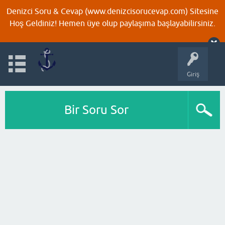
Denizci Soru & Cevap (www.denizcisorucevap.com) Sitesine
Hoş Geldiniz! Hemen üye olup paylaşıma başlayabilirsiniz.
Giriş
Bir Soru Sor