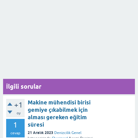
İlgili sorular
Makine mühendisi birisi
+1
gemiye çıkabilmek için
oy
alması gereken eğitim
1
süresi
21 Aralık 2023
Denizcilik Genel
cevap