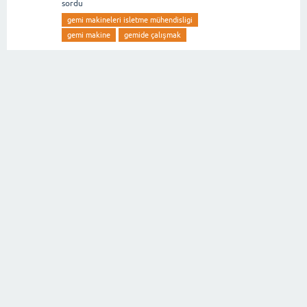
sordu
gemi makineleri isletme mühendisligi
gemi makine
gemide çalışmak