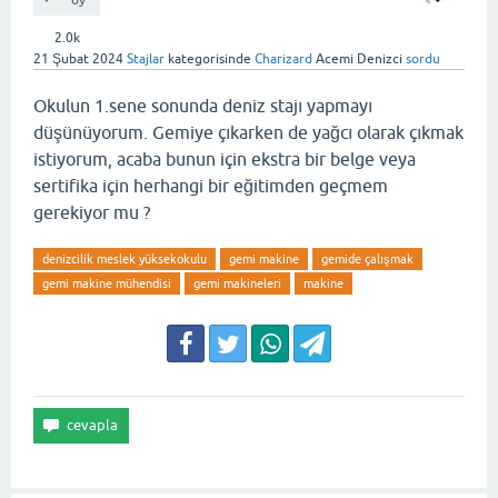
oy
2.0k
21 Şubat 2024
Stajlar
kategorisinde
Charizard
Acemi Denizci
sordu
Okulun 1.sene sonunda deniz stajı yapmayı
düşünüyorum. Gemiye çıkarken de yağcı olarak çıkmak
istiyorum, acaba bunun için ekstra bir belge veya
sertifika için herhangi bir eğitimden geçmem
gerekiyor mu ?
denizcilik meslek yüksekokulu
gemi makine
gemide çalışmak
gemi makine mühendisi
gemi makineleri
makine