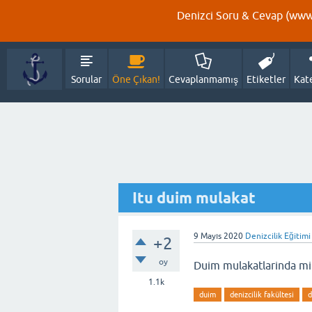
Denizci Soru & Cevap (www.
Sorular
Öne Çıkan!
Cevaplanmamış
Etiketler
Kat
Itu duim mulakat
9 Mayıs 2020
Denizcilik Eğitimi
+2
oy
Duim mulakatlarinda mi
1.1k
duim
denizcilik fakültesi
d