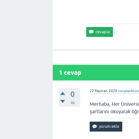
1
cevap
22 Haziran 2020
tonplankto
0
oy
Merhaba, Her Üniversite
şartlarını okuyarak öğr