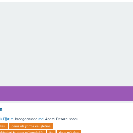
m
ik Eğitimi
kategorisinde
mel
Acemi Denizci
sordu
ltesi
deniz ulaştırma ve işletme
kineleri işletme mühendisliği
itu
duim mülakat