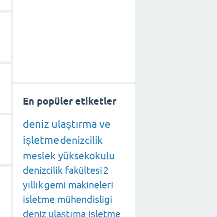
En popüler etiketler
deniz ulaştırma ve
işletme
denizcilik
meslek yüksekokulu
denizcilik fakültesi
2
r
yıllık
gemi makineleri
isletme mühendisligi
deniz ulaştıma işletme