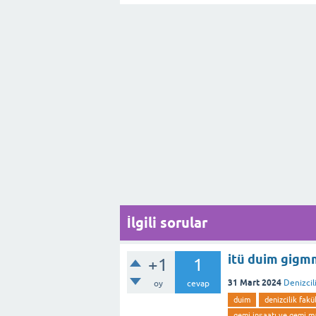
İlgili sorular
itü duim gigm
+1
1
31 Mart 2024
Denizcil
oy
cevap
duim
denizcilik fakü
gemi inşaatı ve gemi ma