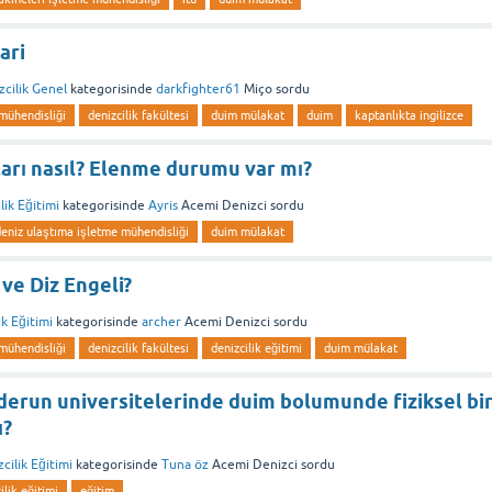
ari
zcilik Genel
kategorisinde
darkfighter61
Miço
sordu
mühendisliği
denizcilik fakültesi
duim mülakat
duim
kaptanlıkta ingilizce
arı nasıl? Elenme durumu var mı?
lik Eğitimi
kategorisinde
Ayris
Acemi Denizci
sordu
deniz ulaştıma işletme mühendisliği
duim mülakat
ve Diz Engeli?
ik Eğitimi
kategorisinde
archer
Acemi Denizci
sordu
mühendisliği
denizcilik fakültesi
denizcilik eğitimi
duim mülakat
derun universitelerinde duim bolumunde fiziksel bi
ı?
cilik Eğitimi
kategorisinde
Tuna öz
Acemi Denizci
sordu
ilik eğitimi
eğitim