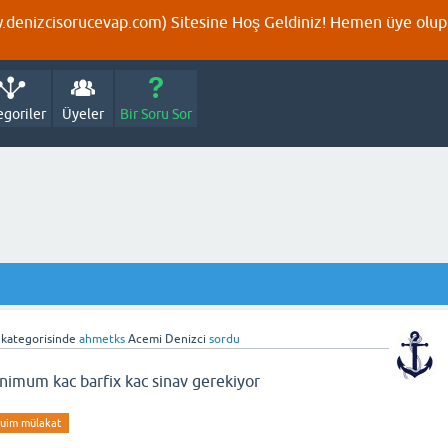
denizcisorucevap.com) Sitesine Hoş Geldiniz! Hemen üye olup p
egoriler
Üyeler
Bir Soru Sor
kategorisinde
ahmetks
Acemi Denizci
sordu
nimum kac barfix kac sinav gerekiyor
uim mülakat