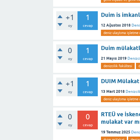
Duim is imkanl
+1
1
12 Ağustos 2018
Deni
oy
cevap
deniz ulaştıma işletme 
Duim mülakatl
0
1
21 Mayıs 2019
Denizci
oy
cevap
denizcilik fakültesi
DUIM Mülakat 
+1
1
13 Mart 2018
Denizcil
oy
cevap
deniz ulaştıma işletme 
RTEÜ ve İsken
0
0
mulakat var m
oy
cevap
19 Temmuz 2025
Deniz
duim mülakat
denizc