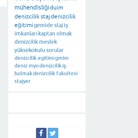
mühendisliği
duim
denizcilik staj
denizcilik
eğitimi
gemide staj
iş
imkanları
kaptan olmak
denizcilik meslek
yüksekokulu sorular
denizcilik egitimi
gmim
deniz myo
denizcilik
iş
bulmak
denizcilik fakultesi
stajyer