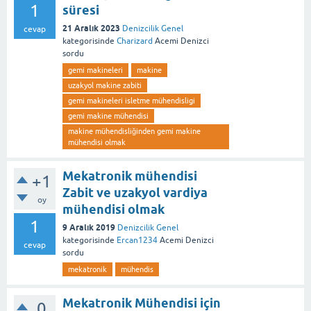
1
süresi
21 Aralık 2023
Denizcilik Genel
cevap
kategorisinde
Charizard
Acemi Denizci
sordu
gemi makineleri
makine
uzakyol makine zabiti
gemi makineleri isletme mühendisligi
gemi makine mühendisi
makine mühendisliğinden gemi makine
mühendisi olmak
Mekatronik mühendisi
+1
Zabit ve uzakyol vardiya
oy
mühendisi olmak
1
9 Aralık 2019
Denizcilik Genel
kategorisinde
Ercan1234
Acemi Denizci
cevap
sordu
mekatronik
mühendis
Mekatronik Mühendisi için
0