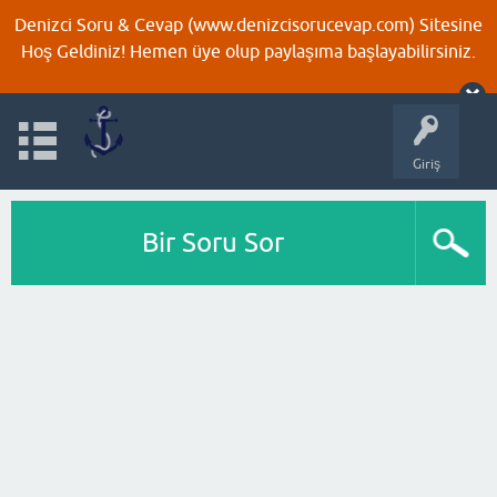
Denizci Soru & Cevap (www.denizcisorucevap.com) Sitesine
Hoş Geldiniz! Hemen üye olup paylaşıma başlayabilirsiniz.
Giriş
Bir Soru Sor