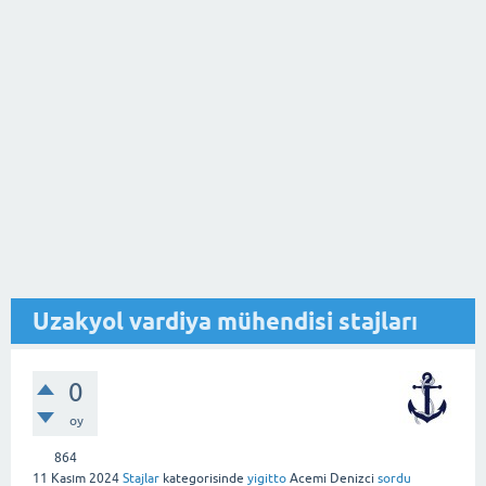
Uzakyol vardiya mühendisi stajları
0
oy
864
11 Kasım 2024
Stajlar
kategorisinde
yigitto
Acemi Denizci
sordu