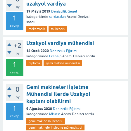
uzakyol vardiya
oy
19 Mayıs 2019
Denizcilik Genel
1
kategorisinde
serdaralan
Acemi Denizci
sordu
cevap
mekatronik
mühendis
Uzakyol vardiya mühendisi
+2
14 Ocak 2020
Denizcilik Eğitimi
oy
kategorisinde
Erenalp
Acemi Denizci
sordu
1
diploma
gemi makine mühendisi
cevap
Gemi makineleri İşletme
0
Mühendisi ilerde Uzakyol
oy
kaptanı olabilirmi
1
9 Ağustos 2020
Denizcilik Eğitimi
kategorisinde
Mkurst
Acemi Denizci
sordu
cevap
gemi makine mühendisi
gemi makineleri isletme mühendisligi