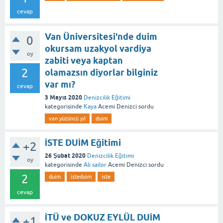
cevap
Van Üniversitesi'nde duim
0
okursam uzakyol vardiya
oy
zabiti veya kaptan
2
olamazsın diyorlar bilginiz
var mı?
cevap
3 Mayıs 2020
Denizcilik Eğitimi
kategorisinde
Kaya
Acemi Denizci
sordu
van yüzüncü yıl
duim
İSTE DUİM Eğitimi
+2
26 Şubat 2020
Denizcilik Eğitimi
oy
kategorisinde
Ali sailor
Acemi Denizci
sordu
2
duim
isteduim
iste
cevap
İTÜ ve DOKUZ EYLÜL DUİM
+1