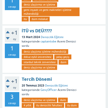
1
deniz ulaştırma ve işletme
cevap
gemi inşaatı ve gemi makineleri işletme
mühendisliği
itu
duim mülakat
İTÜ vs DEÜ????
+1
13 Mart 2024
Denizcilik Eğitimi
oy
kategorisinde
captaintobe
Acemi Denizci
sordu
1
deniz ulaştıma işletme mühendisliği
cevap
dokuz eylül üniversitesi
yatay geçiş
istanbul teknik üniversitesi
duim
deniz ulaştırma ve işletme
Tercih Dönemi
+1
20 Temmuz 2023
Denizcilik Eğitimi
oy
kategorisinde
GençOfficer
Acemi Denizci
sordu
3
deniz ulaştırma ve işletme
duim
cevap
4 yıllık
itu denizcilik fakultesi
itu duim