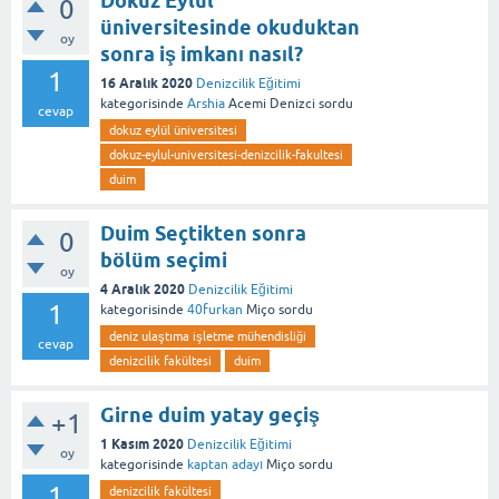
Doküz Eylül
0
üniversitesinde okuduktan
oy
sonra iş imkanı nasıl?
1
16 Aralık 2020
Denizcilik Eğitimi
kategorisinde
Arshia
Acemi Denizci
sordu
cevap
dokuz eylül üniversitesi
dokuz-eylul-universitesi-denizcilik-fakultesi
duim
Duim Seçtikten sonra
0
bölüm seçimi
oy
4 Aralık 2020
Denizcilik Eğitimi
1
kategorisinde
40furkan
Miço
sordu
deniz ulaştıma işletme mühendisliği
cevap
denizcilik fakültesi
duim
Girne duim yatay geçiş
+1
1 Kasım 2020
Denizcilik Eğitimi
oy
kategorisinde
kaptan adayı
Miço
sordu
1
denizcilik fakültesi