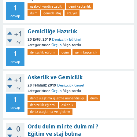
1
uzakyol vardiya zabiti
gemi kaptanlık
duim
gemide staj
stajyer
cevap
Gemiciliğe Hazırlık
+1
20 Eylül 2019
Denizcilik Eğitimi
oy
kategorisinde
Orçun
Miço
sordu
1
denizcilik eğitimi
duim
gemi kaptanlık
cevap
Askerlik ve Gemicilik
+1
28 Temmuz 2019
Denizcilik Genel
oy
kategorisinde
Orçun
Miço
sordu
1
deniz ulaştıma işletme mühendisliği
duim
denizcilik eğitimi
askerlik
cevap
deniz ulaştırma ve işletme
Ordu duim mi rte duim mi ?
0
Eğitim ve staj bulma