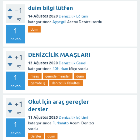
duim bilgi lütfen
–1
14 Ağustos 2020
Denizcilik Eğitimi
oy
kategorisinde
Ayşegül
Acemi Denizci
sordu
1
duim
cevap
DENİZCİLİK MAAŞLARI
+1
13 Ağustos 2020
Denizcilik Genel
oy
kategorisinde
40furkan
Miço
sordu
1
maaş
gemide maaşlar
duim
gemide iş
denizcilik fakültesi
cevap
Okul İçin araç gereçler
+1
dersler
oy
11 Ağustos 2020
Denizcilik Eğitimi
1
kategorisinde
Furkanito
Acemi Denizci
sordu
cevap
dersler
duim