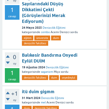
oy
Sayılarındaki Düşüş
1
Dikkatimi Çekti
(Görüşlerinizi Merak
cevap
Ediyorum)
24 Mayıs 2025
Denizcilik Eğitimi
kategorisinde
cembo
Acemi Denizci
sordu
eğitim
üniversite
duim
denizcilik fakültesi
Balıkesir Bandırma Onyedi
0
Eylül DUİM
oy
19 Ağustos 2024
Denizcilik Eğitimi
1
kategorisinde
saganizm
Miço
sordu
denizcilik fakültesi
duim
onyedieylul
cevap
itü duim gigmm
+1
31 Mart 2024
Denizcilik Eğitimi
oy
kategorisinde
mel
Acemi Denizci
sordu
duim
denizcilik fakültesi