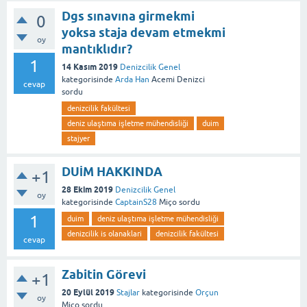
Dgs sınavına girmekmi
0
yoksa staja devam etmekmi
oy
mantıklıdır?
1
14 Kasım 2019
Denizcilik Genel
kategorisinde
Arda Han
Acemi Denizci
cevap
sordu
denizcilik fakültesi
deniz ulaştıma işletme mühendisliği
duim
stajyer
DUİM HAKKINDA
+1
28 Ekim 2019
Denizcilik Genel
oy
kategorisinde
CaptainS28
Miço
sordu
1
duim
deniz ulaştıma işletme mühendisliği
denizcilik is olanaklari
denizcilik fakültesi
cevap
Zabitin Görevi
+1
20 Eylül 2019
Stajlar
kategorisinde
Orçun
oy
Miço
sordu