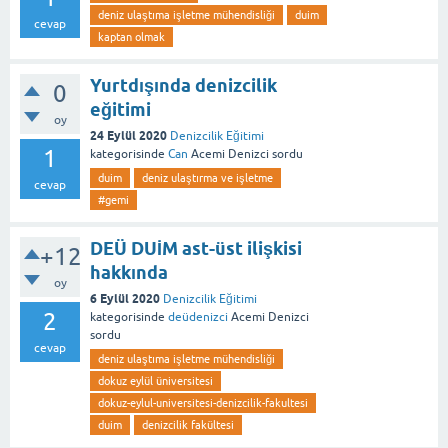
deniz ulaştıma işletme mühendisliği
duim
cevap
kaptan olmak
Yurtdışında denizcilik
0
eğitimi
oy
24 Eylül 2020
Denizcilik Eğitimi
1
kategorisinde
Can
Acemi Denizci
sordu
duim
deniz ulaştırma ve işletme
cevap
#gemi
DEÜ DUİM ast-üst ilişkisi
+12
hakkında
oy
6 Eylül 2020
Denizcilik Eğitimi
2
kategorisinde
deüdenizci
Acemi Denizci
sordu
cevap
deniz ulaştıma işletme mühendisliği
dokuz eylül üniversitesi
dokuz-eylul-universitesi-denizcilik-fakultesi
duim
denizcilik fakültesi