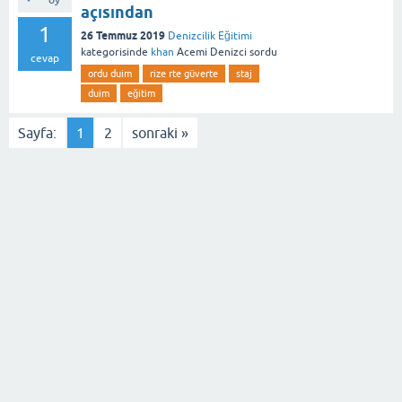
oy
açısından
1
26 Temmuz 2019
Denizcilik Eğitimi
kategorisinde
khan
Acemi Denizci
sordu
cevap
ordu duim
rize rte güverte
staj
duim
eğitim
Sayfa:
1
2
sonraki »