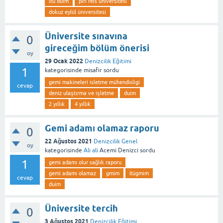
itü duim
piri reis universitesi
dokuz eylül üniversitesi
Üniversite sınavına
0
gireceğim bölüm önerisi
oy
29 Ocak 2022
Denizcilik Eğitimi
1
kategorisinde
misafir
sordu
gemi makineleri isletme mühendisligi
cevap
deniz ulaştırma ve işletme
duim
2 yıllık
4 yıllık
Gemi adamı olamaz raporu
0
22 Ağustos 2021
Denizcilik Genel
oy
kategorisinde
Ali ali
Acemi Denizci
sordu
1
gemi adamı olur sağlık raporu
gemi adamı olamaz
gmim
i̇tügmim
cevap
duim
Üniversite tercih
0
3 Ağustos 2021
Denizcilik Eğitimi