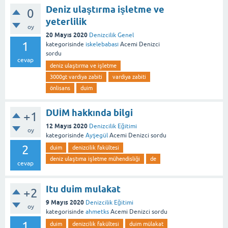
Deniz ulaştırma işletme ve
0
yeterlilik
oy
20 Mayıs 2020
Denizcilik Genel
1
kategorisinde
iskelebabası
Acemi Denizci
sordu
cevap
deniz ulaştırma ve işletme
3000gt vardiya zabiti
vardiya zabiti
önlisans
duim
DUİM hakkında bilgi
+1
12 Mayıs 2020
Denizcilik Eğitimi
oy
kategorisinde
Ayşegül
Acemi Denizci
sordu
2
duim
denizcilik fakültesi
deniz ulaştıma işletme mühendisliği
de
cevap
Itu duim mulakat
+2
9 Mayıs 2020
Denizcilik Eğitimi
oy
kategorisinde
ahmetks
Acemi Denizci
sordu
1
duim
denizcilik fakültesi
duim mülakat