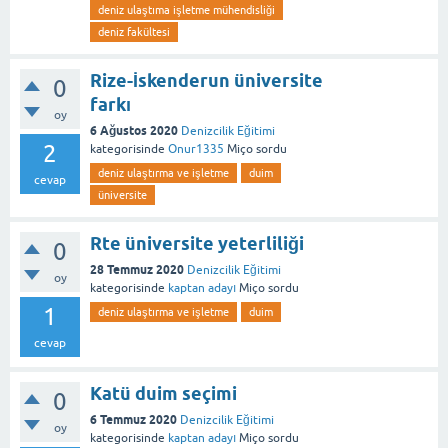
deniz ulaştıma işletme mühendisliği
deniz fakültesi
Rize-İskenderun üniversite
0
farkı
oy
6 Ağustos 2020
Denizcilik Eğitimi
2
kategorisinde
Onur1335
Miço
sordu
deniz ulaştırma ve işletme
duim
cevap
üniversite
Rte üniversite yeterliliği
0
28 Temmuz 2020
Denizcilik Eğitimi
oy
kategorisinde
kaptan adayı
Miço
sordu
1
deniz ulaştırma ve işletme
duim
cevap
Katü duim seçimi
0
6 Temmuz 2020
Denizcilik Eğitimi
oy
kategorisinde
kaptan adayı
Miço
sordu