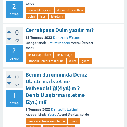
sordu
2
denizcilik egitimi
denizcilik fakültesi
cevap
duim
iste
isteduim
Cerrahpaşa Duim yazılır mı?
0
18 Temmuz 2022
Denizcilik Eğitimi
oy
kategorisinde
umutsuz adam
Acemi Denizci
sordu
2
cerrahpaşa duim
cerrahpaşa
cevap
istanbul üniversitesi duim
duim
gmim
Benim durumumda Deniz
0
Ulaştırma İşletme
oy
Mühendisliği(4 yıl) mi?
1
Deniz Ulaştırma İşletme
(2yıl) mi?
cevap
1 Temmuz 2022
Denizcilik Eğitimi
kategorisinde
Yaşru
Acemi Denizci
sordu
deniz ulaştırma ve işletme
duim