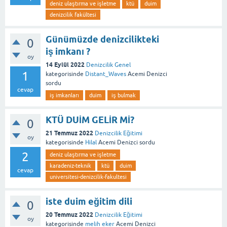
deniz ulaştırma ve işletme
ktü
duim
denizcilik fakültesi
Günümüzde denizcilikteki
0
iş imkanı ?
oy
14 Eylül 2022
Denizcilik Genel
1
kategorisinde
Distant_Waves
Acemi Denizci
sordu
cevap
iş imkanları
duim
iş bulmak
KTÜ DUİM GELİR Mİ?
0
21 Temmuz 2022
Denizcilik Eğitimi
oy
kategorisinde
Hilal
Acemi Denizci
sordu
2
deniz ulaştırma ve işletme
karadeniz-teknik
ktü
duim
cevap
universitesi-denizcilik-fakultesi
iste duim eğitim dili
0
20 Temmuz 2022
Denizcilik Eğitimi
oy
kategorisinde
melih eker
Acemi Denizci