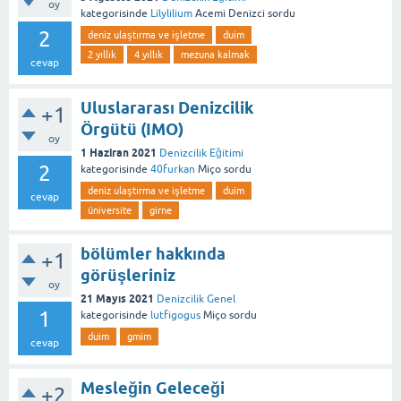
oy
kategorisinde
Lilylilium
Acemi Denizci
sordu
2
deniz ulaştırma ve işletme
duim
2 yıllık
4 yıllık
mezuna kalmak
cevap
Uluslararası Denizcilik
+1
Örgütü (IMO)
oy
1 Haziran 2021
Denizcilik Eğitimi
2
kategorisinde
40furkan
Miço
sordu
deniz ulaştırma ve işletme
duim
cevap
üniversite
girne
bölümler hakkında
+1
görüşleriniz
oy
21 Mayıs 2021
Denizcilik Genel
1
kategorisinde
lutfigogus
Miço
sordu
duim
gmim
cevap
Mesleğin Geleceği
+2