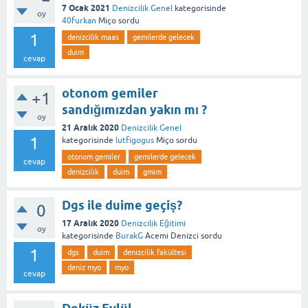
7 Ocak 2021
Denizcilik Genel
kategorisinde
oy
40furkan
Miço
sordu
1
denizcilik maas
gemilerde gelecek
duim
cevap
otonom gemiler
+1
sandığımızdan yakın mı ?
oy
21 Aralık 2020
Denizcilik Genel
1
kategorisinde
lutfigogus
Miço
sordu
otonom gemiler
gemilerde gelecek
cevap
denizcilik
duim
gmim
Dgs ile duime geçiş?
0
17 Aralık 2020
Denizcilik Eğitimi
oy
kategorisinde
BurakG
Acemi Denizci
sordu
1
dgs
duim
denizcilik fakültesi
deniz myo
myo
cevap