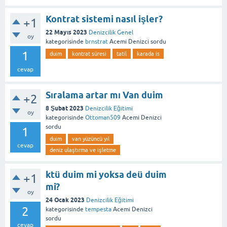
Kontrat sistemi nasıl işler?
+1
22 Mayıs 2023
Denizcilik Genel
oy
kategorisinde
brnstrat
Acemi Denizci
sordu
1
duim
kontrat süresi
tatil
karada is
cevap
Sıralama artar mı Van duim
+2
8 Şubat 2023
Denizcilik Eğitimi
oy
kategorisinde
Ottoman509
Acemi Denizci
sordu
1
duim
van yüzüncü yıl
cevap
deniz ulaştırma ve işletme
ktü duim mi yoksa deü duim
+1
mi?
oy
24 Ocak 2023
Denizcilik Eğitimi
2
kategorisinde
tempesta
Acemi Denizci
sordu
cevap