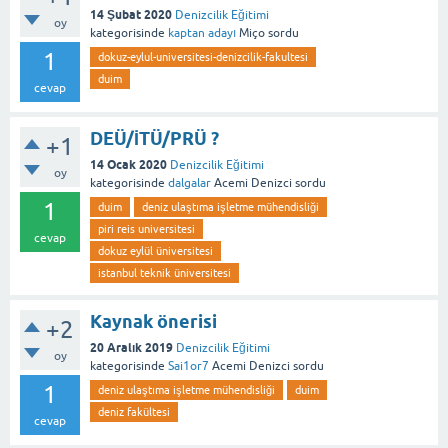
14 Şubat 2020
Denizcilik Eğitimi
oy
kategorisinde
kaptan adayı
Miço
sordu
1
dokuz-eylul-universitesi-denizcilik-fakultesi
duim
cevap
DEÜ/İTÜ/PRÜ ?
+1
14 Ocak 2020
Denizcilik Eğitimi
oy
kategorisinde
dalgalar
Acemi Denizci
sordu
1
duim
deniz ulaştıma işletme mühendisliği
piri reis universitesi
cevap
dokuz eylül üniversitesi
istanbul teknik üniversitesi
Kaynak önerisi
+2
20 Aralık 2019
Denizcilik Eğitimi
oy
kategorisinde
Sai1or7
Acemi Denizci
sordu
1
deniz ulaştıma işletme mühendisliği
duim
deniz fakültesi
cevap