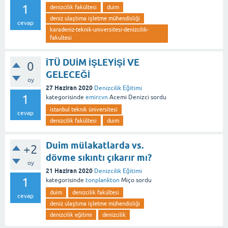
1
denizcilik fakültesi
duim
deniz ulaştıma işletme mühendisliği
cevap
karadeniz-teknik-universitesi-denizcilik-
fakultesi
İTÜ DUİM İŞLEYİŞİ VE
0
GELECEĞİ
oy
27 Haziran 2020
Denizcilik Eğitimi
1
kategorisinde
emircvn
Acemi Denizci
sordu
istanbul teknik üniversitesi
cevap
denizcilik fakültesi
duim
Duim mülakatlarda vs.
+2
dövme sıkıntı çıkarır mı?
oy
21 Haziran 2020
Denizcilik Eğitimi
1
kategorisinde
tonplankton
Miço
sordu
duim
denizcilik fakültesi
cevap
deniz ulaştıma işletme mühendisliği
denizcilik eğitimi
denizcilik