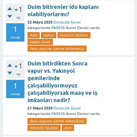
Duim bitirenler ido kaptanı
+1
olabiliyorlarmı?
oy
22 Mayıs 2020
Denizcilik Genel
1
kategorisinde
Mk8058
Acemi Denizci
sordu
duim
kaptan
denizcilik fakültesi
cevap
kaptan olmak
deniz ulaştıma işletme mühendisliği
Duim bitirdikten Sonra
+1
vapur vs. Yakınyol
oy
gemilerinde
1
çalışabiliyormuyuz
çalışabiliyorsak maaş ve iş
cevap
imkanları nedir?
21 Mayıs 2020
Denizcilik Genel
kategorisinde
Mk8058
Acemi Denizci
sordu
deniz ulaştıma işletme mühendisliği
denizcilik fakültesi
duim